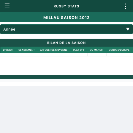
☰
⋮
RUGBY STATS
MILLAU SAISON 2012
Année
▼
BILAN DE LA SAISON
DIVISION
CLASSEMENT
AFFLUENCE MOYENNE
PLAY OFF
DU MANOIR
COUPE D'EUROPE
Retour