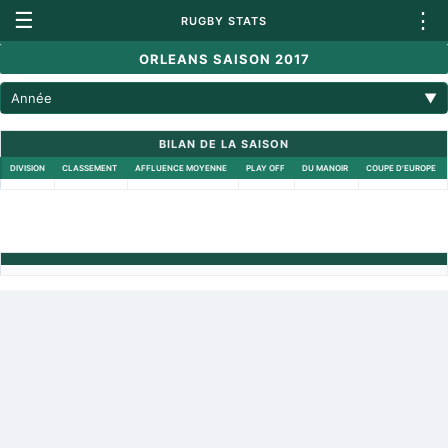
☰
⋮
RUGBY STATS
ORLEANS SAISON 2017
Année
▼
BILAN DE LA SAISON
DIVISION
CLASSEMENT
AFFLUENCE MOYENNE
PLAY OFF
DU MANOIR
COUPE D'EUROPE
Retour