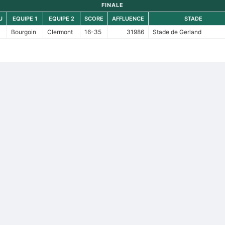
FINALE
U
EQUIPE 1
EQUIPE 2
SCORE
AFFLUENCE
STADE
Bourgoin
Clermont
16-35
31986
Stade de Gerland