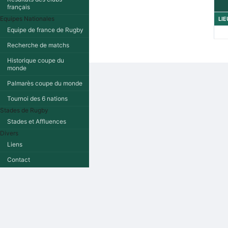
français
Equipes Nationales
LIE
Equipe de france de Rugby
Recherche de matchs
Historique coupe du
monde
Palmarès coupe du monde
Tournoi des 6 nations
Stades de Rugby
Stades et Affluences
Divers
Liens
Contact