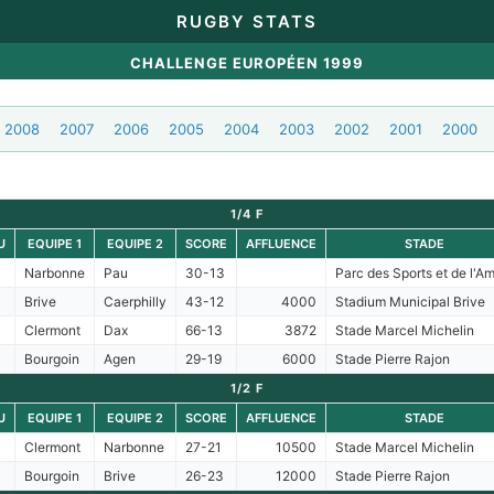
RUGBY STATS
CHALLENGE EUROPÉEN 1999
2008
2007
2006
2005
2004
2003
2002
2001
2000
1/4 F
U
EQUIPE 1
EQUIPE 2
SCORE
AFFLUENCE
STADE
Narbonne
Pau
30-13
Parc des Sports et de l'Am
Brive
Caerphilly
43-12
4000
Stadium Municipal Brive
Clermont
Dax
66-13
3872
Stade Marcel Michelin
Bourgoin
Agen
29-19
6000
Stade Pierre Rajon
1/2 F
U
EQUIPE 1
EQUIPE 2
SCORE
AFFLUENCE
STADE
Clermont
Narbonne
27-21
10500
Stade Marcel Michelin
Bourgoin
Brive
26-23
12000
Stade Pierre Rajon