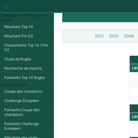
⌂
Championnat de France de
Rugby
Résultats Top 14
Résultats Pro D2
2011
2010
2009
Classements Top 14 / Pro
D2
Clubs de Rugby
Recherche de matchs
LIE
Palmarès Top 14 Rugby
Coupe d'europe
Coupe des champions
Challenge Européen
Palmarès Coupe des
champions
LIE
Palmarès Challenge
Europeen
Résultats des clubs