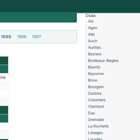
Clubs
Aix
Agen
Albi
1999
1998
1997
Auch
Aurillac
Beziers
Bordeaux-Begles
Biarritz
Bayonne
itié
Brive
Bourgoin
Castres
Colomiers
Clermont
Dax
Grenoble
La Rochelle
Limoges
Lourdes