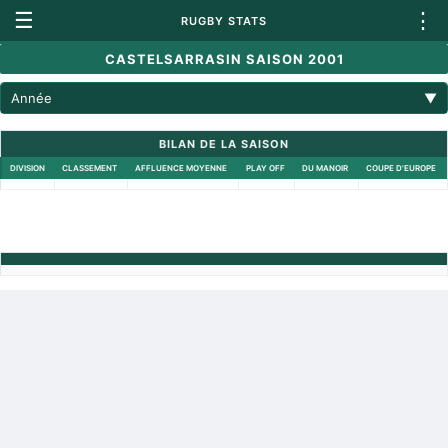
☰
⋮
RUGBY STATS
CASTELSARRASIN SAISON 2001
Année
▼
BILAN DE LA SAISON
DIVISION
CLASSEMENT
AFFLUENCE MOYENNE
PLAY OFF
DU MANOIR
COUPE D'EUROPE
Retour