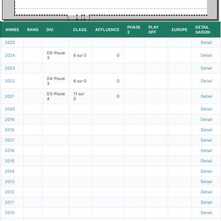
PHASE
PLAY
DETAIL
ANNEE
RANG
DIV.
CLASS.
AFFLUENCE
EUROPE
2
OFF
SAISON
2025
Detail
D5-Poule
2024
6 sur 0
0
Detail
3
2023
Detail
D4-Poule
2022
6 sur 0
0
Detail
3
D3-Poule
11 sur
2021
0
Detail
4
0
2020
Detail
2019
Detail
2018
Detail
2017
Detail
2016
Detail
2015
Detail
2014
Detail
2013
Detail
2012
Detail
2011
Detail
2010
Detail