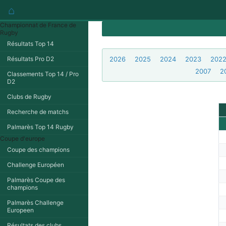
⌂
Championnat de France de
Rugby
Résultats Top 14
Résultats Pro D2
2026
2025
2024
2023
202
2007
2
Classements Top 14 / Pro
D2
Clubs de Rugby
Recherche de matchs
Palmarès Top 14 Rugby
Coupe d'europe
Coupe des champions
Challenge Européen
Palmarès Coupe des
champions
Palmarès Challenge
Europeen
Résultats des clubs