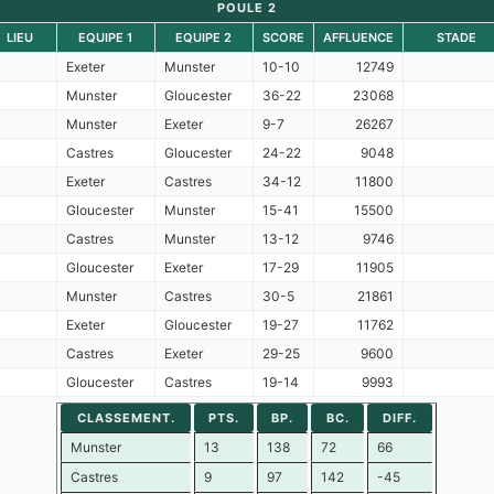
POULE 2
LIEU
EQUIPE 1
EQUIPE 2
SCORE
AFFLUENCE
STADE
Exeter
Munster
10-10
12749
Munster
Gloucester
36-22
23068
Munster
Exeter
9-7
26267
Castres
Gloucester
24-22
9048
Exeter
Castres
34-12
11800
Gloucester
Munster
15-41
15500
Castres
Munster
13-12
9746
Gloucester
Exeter
17-29
11905
Munster
Castres
30-5
21861
Exeter
Gloucester
19-27
11762
Castres
Exeter
29-25
9600
Gloucester
Castres
19-14
9993
CLASSEMENT.
PTS.
BP.
BC.
DIFF.
Munster
13
138
72
66
Castres
9
97
142
-45