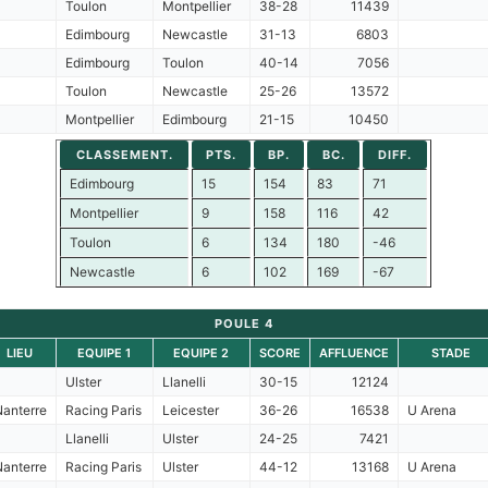
Toulon
Montpellier
38-28
11439
Edimbourg
Newcastle
31-13
6803
Edimbourg
Toulon
40-14
7056
Toulon
Newcastle
25-26
13572
Montpellier
Edimbourg
21-15
10450
CLASSEMENT.
PTS.
BP.
BC.
DIFF.
Edimbourg
15
154
83
71
Montpellier
9
158
116
42
Toulon
6
134
180
-46
Newcastle
6
102
169
-67
POULE 4
LIEU
EQUIPE 1
EQUIPE 2
SCORE
AFFLUENCE
STADE
Ulster
Llanelli
30-15
12124
Nanterre
Racing Paris
Leicester
36-26
16538
U Arena
Llanelli
Ulster
24-25
7421
Nanterre
Racing Paris
Ulster
44-12
13168
U Arena