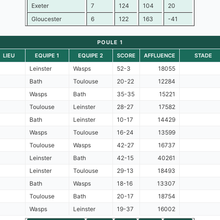
Exeter
7
124
104
20
Gloucester
6
122
163
-41
POULE 1
LIEU
EQUIPE 1
EQUIPE 2
SCORE
AFFLUENCE
STADE
Leinster
Wasps
52-3
18055
Bath
Toulouse
20-22
12284
Wasps
Bath
35-35
15221
Toulouse
Leinster
28-27
17582
Bath
Leinster
10-17
14429
Wasps
Toulouse
16-24
13599
Toulouse
Wasps
42-27
16737
Leinster
Bath
42-15
40261
Leinster
Toulouse
29-13
18493
Bath
Wasps
18-16
13307
Toulouse
Bath
20-17
18754
Wasps
Leinster
19-37
16002