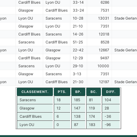
Cardiff Blues
Lyon OU
33-14
6286
Glasgow
Cardiff Blues
33-24
7531
Lyon
Lyon OU
Saracens
10-28
13031
Stade Gerlan
Glasgow
Lyon OU
21-10
7351
Cardiff Blues
Saracens
14-26
12018
Saracens
Cardiff Blues
51-25
8528
Lyon
Lyon OU
Glasgow
22-42
12667
Stade Gerlan
Cardiff Blues
Glasgow
12-29
9497
Saracens
Lyon OU
29-10
10000
Glasgow
Saracens
3-13
7351
Lyon
Lyon OU
Cardiff Blues
21-30
12197
Stade Gerlan
CLASSEMENT.
PTS.
BP.
BC.
DIFF.
Saracens
18
185
81
104
Glasgow
12
147
119
28
Cardiff Blues
6
138
174
-36
Lyon OU
0
87
183
-96