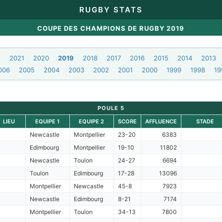
RUGBY STATS
COUPE DES CHAMPIONS DE RUGBY 2019
2
2021
2020
2019
2018
2017
2016
2015
2014
2013
006
2005
2004
2003
2002
2001
2000
1999
1998
19
POULE 5
LIEU
EQUIPE 1
EQUIPE 2
SCORE
AFFLUENCE
STADE
Newcastle
Montpellier
23-20
6383
Edimbourg
Montpellier
19-10
11802
Newcastle
Toulon
24-27
6694
Toulon
Edimbourg
17-28
13096
Montpellier
Newcastle
45-8
7923
Newcastle
Edimbourg
8-21
7174
Montpellier
Toulon
34-13
7800