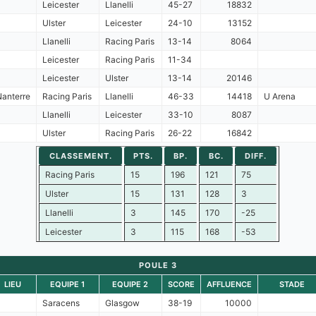
Leicester
Llanelli
45-27
18832
Ulster
Leicester
24-10
13152
Llanelli
Racing Paris
13-14
8064
Leicester
Racing Paris
11-34
Leicester
Ulster
13-14
20146
Nanterre
Racing Paris
Llanelli
46-33
14418
U Arena
Llanelli
Leicester
33-10
8087
Ulster
Racing Paris
26-22
16842
CLASSEMENT.
PTS.
BP.
BC.
DIFF.
Racing Paris
15
196
121
75
Ulster
15
131
128
3
Llanelli
3
145
170
-25
Leicester
3
115
168
-53
POULE 3
LIEU
EQUIPE 1
EQUIPE 2
SCORE
AFFLUENCE
STADE
Saracens
Glasgow
38-19
10000