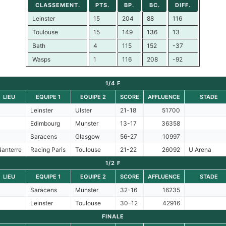
CLASSEMENT.
PTS.
BP.
BC.
DIFF.
Leinster
15
204
88
116
Toulouse
15
149
136
13
Bath
4
115
152
-37
Wasps
1
116
208
-92
1/4 F
LIEU
EQUIPE 1
EQUIPE 2
SCORE
AFFLUENCE
STADE
Leinster
Ulster
21-18
51700
Edimbourg
Munster
13-17
36358
Saracens
Glasgow
56-27
10997
Nanterre
Racing Paris
Toulouse
21-22
26092
U Arena
1/2 F
LIEU
EQUIPE 1
EQUIPE 2
SCORE
AFFLUENCE
STADE
Saracens
Munster
32-16
16235
Leinster
Toulouse
30-12
42916
FINALE