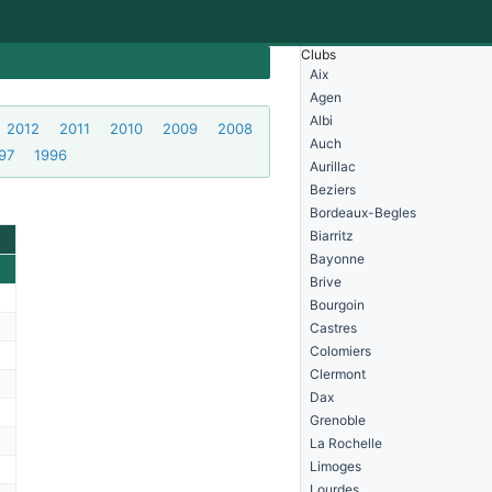
Clubs
Aix
Agen
Albi
2012
2011
2010
2009
2008
Auch
97
1996
Aurillac
Beziers
Bordeaux-Begles
Biarritz
Bayonne
Brive
Bourgoin
Castres
Colomiers
Clermont
Dax
Grenoble
La Rochelle
Limoges
Lourdes