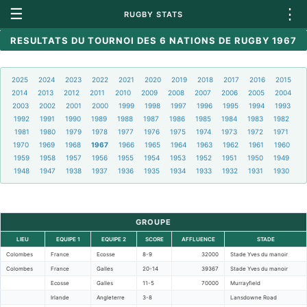
☰
⋮
RUGBY STATS
RESULTATS DU TOURNOI DES 6 NATIONS DE RUGBY 1967
2025
2024
2023
2022
2021
2020
2019
2018
2017
2016
2015
2014
2013
2012
2011
2010
2009
2008
2007
2006
2005
2004
2003
2002
2001
2000
1999
1998
1997
1996
1995
1994
1993
1992
1991
1990
1989
1988
1987
1986
1985
1984
1983
1982
1981
1980
1979
1978
1977
1976
1975
1974
1973
1972
1971
1970
1969
1968
1967
1966
1965
1964
1963
1962
1961
1960
1959
1958
1957
1956
1955
1954
1953
1952
1951
1950
1949
1948
1947
1938
1937
1936
1935
1934
1933
1932
1931
1930
GROUPE
LIEU
EQUIPE 1
EQUIPE 2
SCORE
AFFLUENCE
STADE
Colombes
France
Ecosse
8-9
32000
Stade Yves du manoir
Colombes
France
Galles
20-14
39367
Stade Yves du manoir
Ecosse
Galles
11-5
70000
Murrayfield
Irlande
Angleterre
3-8
Lansdowne Road