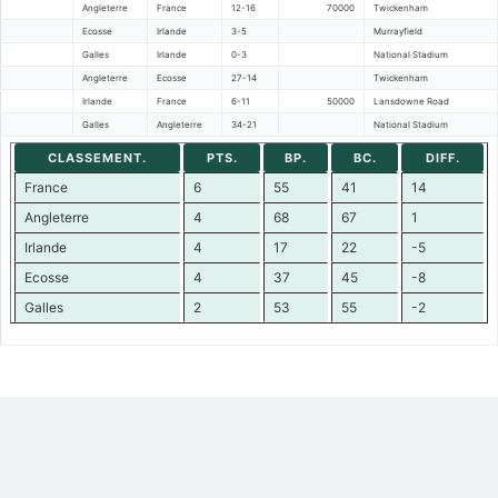
Angleterre
France
12-16
70000
Twickenham
Ecosse
Irlande
3-5
Murrayfield
Galles
Irlande
0-3
National Stadium
Angleterre
Ecosse
27-14
Twickenham
Irlande
France
6-11
50000
Lansdowne Road
Galles
Angleterre
34-21
National Stadium
CLASSEMENT.
PTS.
BP.
BC.
DIFF.
France
6
55
41
14
Angleterre
4
68
67
1
Irlande
4
17
22
-5
Ecosse
4
37
45
-8
Galles
2
53
55
-2