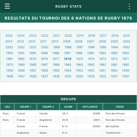
☰
⋮
RUGBY STATS
RESULTATS DU TOURNOI DES 6 NATIONS DE RUGBY 1976
2025
2024
2023
2022
2021
2020
2019
2018
2017
2016
2015
2014
2013
2012
2011
2010
2009
2008
2007
2006
2005
2004
2003
2002
2001
2000
1999
1998
1997
1996
1995
1994
1993
1992
1991
1990
1989
1988
1987
1986
1985
1984
1983
1982
1981
1980
1979
1978
1977
1976
1975
1974
1973
1972
1971
1970
1969
1968
1967
1966
1965
1964
1963
1962
1961
1960
1959
1958
1957
1956
1955
1954
1953
1952
1951
1950
1949
1948
1947
1938
1937
1936
1935
1934
1933
1932
1931
1930
GROUPE
LIEU
EQUIPE 1
EQUIPE 2
SCORE
AFFLUENCE
STADE
Paris
France
Irlande
26-3
42585
Parc des Princes
Paris
France
Angleterre
30-9
43611
Parc des Princes
Ecosse
France
6-13
55000
Murrayfield
Angleterre
Galles
9-21
Twickenham