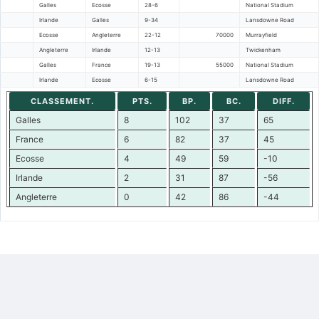
Galles
Ecosse
28-6
National Stadium
Irlande
Galles
9-34
Lansdowne Road
Ecosse
Angleterre
22-12
70000
Murrayfield
Angleterre
Irlande
12-13
Twickenham
Galles
France
19-13
55000
National Stadium
Irlande
Ecosse
6-15
Lansdowne Road
CLASSEMENT.
PTS.
BP.
BC.
DIFF.
Galles
8
102
37
65
France
6
82
37
45
Ecosse
4
49
59
-10
Irlande
2
31
87
-56
Angleterre
0
42
86
-44