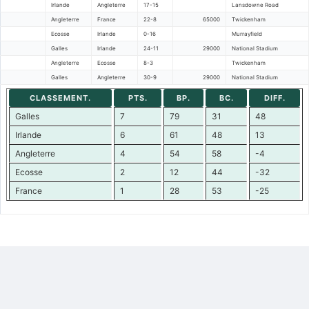
Irlande
Angleterre
17-15
Lansdowne Road
Angleterre
France
22-8
65000
Twickenham
Ecosse
Irlande
0-16
Murrayfield
Galles
Irlande
24-11
29000
National Stadium
Angleterre
Ecosse
8-3
Twickenham
Galles
Angleterre
30-9
29000
National Stadium
CLASSEMENT.
PTS.
BP.
BC.
DIFF.
Galles
7
79
31
48
Irlande
6
61
48
13
Angleterre
4
54
58
-4
Ecosse
2
12
44
-32
France
1
28
53
-25