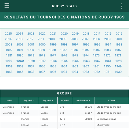
☰
⋮
RUGBY STATS
RESULTATS DU TOURNOI DES 6 NATIONS DE RUGBY 1969
2025
2024
2023
2022
2021
2020
2019
2018
2017
2016
2015
2014
2013
2012
2011
2010
2009
2008
2007
2006
2005
2004
2003
2002
2001
2000
1999
1998
1997
1996
1995
1994
1993
1992
1991
1990
1989
1988
1987
1986
1985
1984
1983
1982
1981
1980
1979
1978
1977
1976
1975
1974
1973
1972
1971
1970
1969
1968
1967
1966
1965
1964
1963
1962
1961
1960
1959
1958
1957
1956
1955
1954
1953
1952
1951
1950
1949
1948
1947
1938
1937
1936
1935
1934
1933
1932
1931
1930
GROUPE
LIEU
EQUIPE 1
EQUIPE 2
SCORE
AFFLUENCE
STADE
Colombes
France
Ecosse
3-6
28576
Stade Yves du manoir
Colombes
France
Galles
8-8
34657
Stade Yves du manoir
Irlande
France
17-9
50000
Lansdowne Road
Ecosse
Galles
3-17
Murrayfield