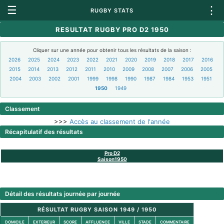
☰
⋮
RUGBY STATS
RESULTAT RUGBY PRO D2 1950
Cliquer sur une année pour obtenir tous les résultats de la saison :
2026
2025
2024
2023
2022
2021
2020
2019
2018
2017
2016
2015
2014
2013
2012
2011
2010
2009
2008
2007
2006
2005
2004
2003
2002
2001
1999
1998
1990
1987
1984
1953
1951
1950
1949
Classement
>>>
Accès au classement de l'année
Récapitulatif des résultats
Pro D2
Saison1950
Détail des résultats journée par journée
RÉSULTAT RUGBY SAISON 1949 / 1950
DOMICILE
EXTERIEUR
SCORE
AFFLUENCE
VILLE
STADE
COMMENTAIRE