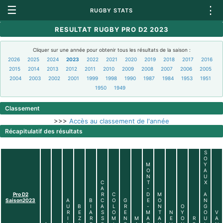
☰
⋮
RUGBY STATS
RESULTAT RUGBY PRO D2 2023
Cliquer sur une année pour obtenir tous les résultats de la saison :
2026
2025
2024
2023
2022
2021
2020
2019
2018
2017
2016
2015
2014
2013
2012
2011
2010
2009
2008
2007
2006
2005
2004
2003
2002
2001
1999
1998
1990
1987
1984
1953
1951
1950
1949
Classement
>>>
Accès au classement de l'année
Récapitulatif des résultats
S
O
M
Y
O
A
N
U
C
T
X
A
-
Pro D2
R
C
D
M
A
Saison2023
A
B
C
O
G
E
O
N
U
B
I
A
L
R
-
N
O
G
R
E
A
S
O
E
M
T
N
Y
O
V
I
Z
R
S
M
N
M
A
A
E
O
R
U
A