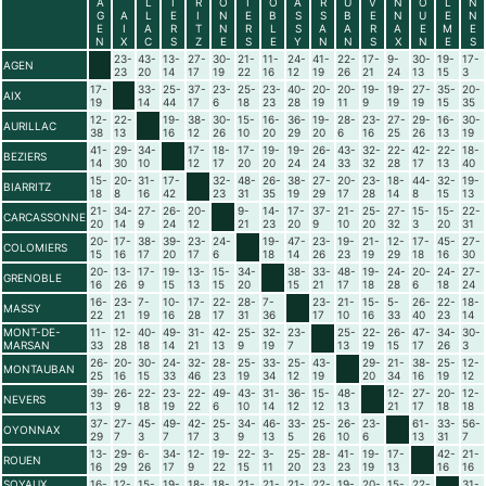
A
L
I
R
O
I
O
A
R
U
V
N
O
L
N
G
A
L
E
I
N
E
B
S
S
B
E
N
U
E
N
E
I
A
R
T
N
R
L
S
A
A
R
A
E
M
E
N
X
C
S
Z
E
S
E
Y
N
N
S
X
N
E
S
23-
43-
13-
27-
30-
21-
11-
24-
41-
22-
17-
9-
30-
19-
17-
AGEN
23
20
14
17
19
22
16
12
19
26
21
24
13
15
3
17-
33-
25-
37-
23-
25-
23-
40-
20-
20-
19-
19-
27-
35-
20-
AIX
19
14
44
17
6
18
23
28
19
11
9
19
19
15
35
12-
22-
19-
38-
30-
15-
16-
36-
19-
28-
23-
27-
29-
16-
30-
AURILLAC
38
13
16
12
26
10
20
29
20
6
16
25
26
13
19
41-
29-
34-
17-
18-
17-
19-
19-
26-
43-
32-
22-
42-
22-
18-
BEZIERS
14
30
10
12
17
20
20
24
24
33
32
28
17
13
40
15-
20-
31-
17-
32-
48-
26-
38-
27-
20-
23-
18-
44-
32-
19-
BIARRITZ
18
8
16
42
23
31
35
19
29
17
28
14
8
15
13
21-
34-
27-
26-
20-
9-
14-
17-
37-
21-
25-
27-
15-
15-
22-
CARCASSONNE
20
14
9
24
12
21
23
20
9
10
20
32
3
20
31
20-
17-
38-
39-
23-
24-
19-
47-
23-
19-
21-
12-
17-
45-
27-
COLOMIERS
15
16
17
20
17
6
18
14
26
23
19
29
18
16
30
20-
13-
17-
19-
13-
15-
34-
38-
33-
48-
19-
24-
20-
24-
27-
GRENOBLE
16
26
9
15
13
15
20
15
21
17
18
28
6
18
24
16-
23-
7-
10-
17-
22-
28-
7-
23-
21-
15-
5-
26-
22-
18-
MASSY
22
21
19
16
28
17
31
36
17
10
16
33
40
23
14
MONT-DE-
11-
12-
40-
49-
31-
42-
25-
32-
23-
25-
22-
26-
47-
34-
30-
MARSAN
33
28
18
14
21
13
9
19
7
13
19
15
17
26
3
26-
20-
30-
24-
32-
28-
25-
33-
25-
43-
29-
21-
38-
25-
12-
MONTAUBAN
25
16
15
33
46
23
19
34
12
19
20
34
16
19
12
39-
26-
22-
23-
22-
49-
43-
31-
36-
15-
48-
12-
27-
20-
12-
NEVERS
13
9
18
19
22
6
10
14
12
12
13
21
17
18
18
37-
27-
45-
49-
42-
25-
34-
46-
33-
25-
26-
23-
61-
33-
56-
OYONNAX
29
7
3
7
17
3
9
13
5
26
10
6
13
31
7
13-
29-
6-
34-
12-
19-
22-
3-
25-
28-
41-
19-
17-
42-
21-
ROUEN
16
29
26
17
9
22
15
11
20
23
23
19
13
16
16
SOYAUX
16-
12-
15-
19-
18-
18-
21-
21-
21-
22-
19-
20-
15-
22-
31-