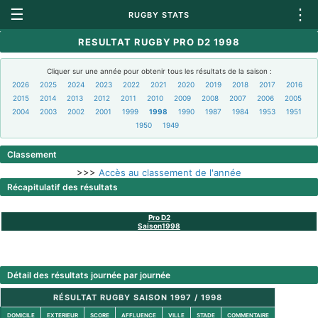
☰
⋮
RUGBY STATS
RESULTAT RUGBY PRO D2 1998
Cliquer sur une année pour obtenir tous les résultats de la saison :
2026
2025
2024
2023
2022
2021
2020
2019
2018
2017
2016
2015
2014
2013
2012
2011
2010
2009
2008
2007
2006
2005
2004
2003
2002
2001
1999
1998
1990
1987
1984
1953
1951
1950
1949
Classement
>>>
Accès au classement de l'année
Récapitulatif des résultats
Pro D2
Saison1998
Détail des résultats journée par journée
RÉSULTAT RUGBY SAISON 1997 / 1998
DOMICILE
EXTERIEUR
SCORE
AFFLUENCE
VILLE
STADE
COMMENTAIRE