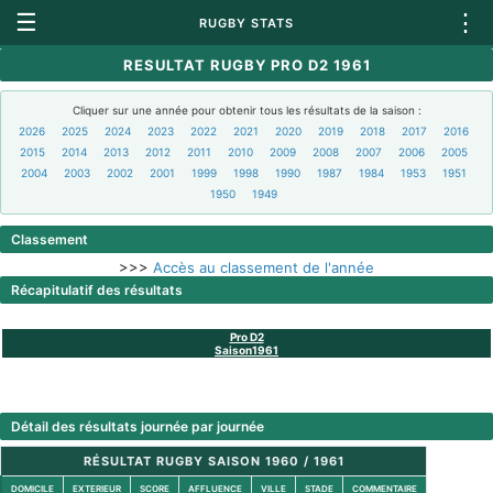
☰
⋮
RUGBY STATS
RESULTAT RUGBY PRO D2 1961
Cliquer sur une année pour obtenir tous les résultats de la saison :
2026
2025
2024
2023
2022
2021
2020
2019
2018
2017
2016
2015
2014
2013
2012
2011
2010
2009
2008
2007
2006
2005
2004
2003
2002
2001
1999
1998
1990
1987
1984
1953
1951
1950
1949
Classement
>>>
Accès au classement de l'année
Récapitulatif des résultats
Pro D2
Saison1961
Détail des résultats journée par journée
RÉSULTAT RUGBY SAISON 1960 / 1961
DOMICILE
EXTERIEUR
SCORE
AFFLUENCE
VILLE
STADE
COMMENTAIRE