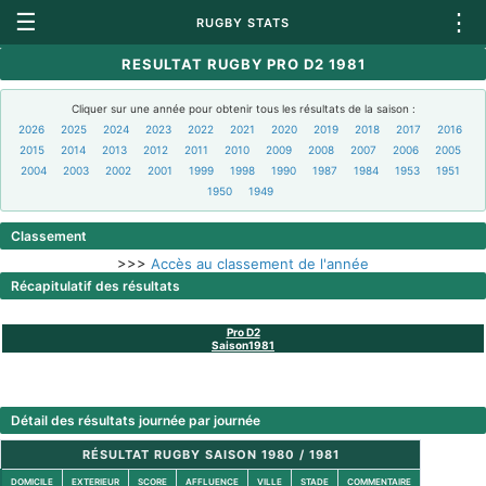
☰
⋮
RUGBY STATS
RESULTAT RUGBY PRO D2 1981
Cliquer sur une année pour obtenir tous les résultats de la saison :
2026
2025
2024
2023
2022
2021
2020
2019
2018
2017
2016
2015
2014
2013
2012
2011
2010
2009
2008
2007
2006
2005
2004
2003
2002
2001
1999
1998
1990
1987
1984
1953
1951
1950
1949
Classement
>>>
Accès au classement de l'année
Récapitulatif des résultats
Pro D2
Saison1981
Détail des résultats journée par journée
RÉSULTAT RUGBY SAISON 1980 / 1981
DOMICILE
EXTERIEUR
SCORE
AFFLUENCE
VILLE
STADE
COMMENTAIRE