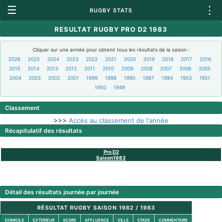
☰
⋮
RUGBY STATS
RESULTAT RUGBY PRO D2 1983
Cliquer sur une année pour obtenir tous les résultats de la saison :
2026
2025
2024
2023
2022
2021
2020
2019
2018
2017
2016
2015
2014
2013
2012
2011
2010
2009
2008
2007
2006
2005
2004
2003
2002
2001
1999
1998
1990
1987
1984
1953
1951
1950
1949
Classement
>>>
Accès au classement de l'année
Récapitulatif des résultats
Pro D2
Saison1983
Détail des résultats journée par journée
RÉSULTAT RUGBY SAISON 1982 / 1983
DOMICILE
EXTERIEUR
SCORE
AFFLUENCE
VILLE
STADE
COMMENTAIRE