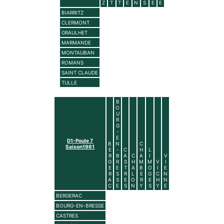
Z
T
T
E
N
S
E
E
BIARRITZ
CLERMONT
GRAULHET
MARMANDE
MONTAUBAN
ROMANS
SAINT CLAUDE
TULLE
B
O
U
R
G
-
E
D1-Poule 7
B
N
C
Saison1961
E
-
C
H
L
R
B
A
C
A
I
V
G
R
S
H
M
M
V
I
E
E
T
A
B
O
I
E
R
S
R
L
E
G
C
N
A
S
E
O
R
E
H
N
C
E
S
N
Y
S
Y
E
BERGERAC
BOURG-EN-BRESSE
CASTRES