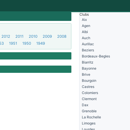
Clubs
Aix
Agen
Albi
2012
2011
2010
2009
2008
Auch
53
1951
1950
1949
Aurillac
Beziers
Bordeaux-Begles
Biarritz
Bayonne
Brive
Bourgoin
Castres
Colomiers
Clermont
Dax
Grenoble
La Rochelle
Limoges
Lourdes