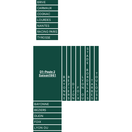
BRIVE
CARMAUX
COGNAC
LOURDES
NANTES
RACING PARIS
TYROSSE
S
T
A
D
E
B
D1-Poule 2
O
T
Saison1961
B
B
L
R
O
A
E
Y
D
T
U
Y
Z
D
O
E
A
L
O
I
I
F
N
L
R
O
N
E
J
O
A
B
U
N
R
O
I
O
I
E
S
E
S
N
X
U
S
S
E
BAYONNE
BEZIERS
DIJON
FOIX
LYON OU