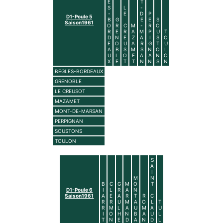
E
T
S
L
-
-
E
D
P
D1-Poule 5
B
G
E
E
S
Saison1961
O
R
C
M
-
R
O
R
E
R
A
M
P
U
T
D
N
E
Z
A
I
S
O
E
O
U
A
R
G
T
U
A
B
S
M
S
N
O
L
U
L
O
E
A
A
N
O
X
E
T
T
N
N
S
N
BEGLES-BORDEAUX
GRENOBLE
LE CREUSOT
MAZAMET
MONT-DE-MARSAN
PERPIGNAN
SOUSTONS
TOULON
S
A
I
M
N
B
C
G
M
O
T
D1-Poule 6
I
L
R
A
N
Saison1961
A
E
A
R
T
R
C
R
R
U
M
A
O
L
T
R
M
L
A
U
M
A
U
I
O
H
N
B
A
U
L
T
N
E
D
A
N
D
L