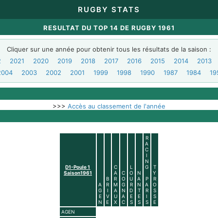
RUGBY STATS
RESULTAT DU TOP 14 DE RUGBY 1961
Cliquer sur une année pour obtenir tous les résultats de la saison :
2
2021
2020
2019
2018
2017
2016
2015
2014
2013
2004
2003
2002
2001
1999
1998
1990
1987
1984
19
>>>
Accès au classement de l'année
R
A
C
I
N
D1-Poule 1
C
L
G
T
Saison1961
A
C
O
N
Y
B
R
O
U
A
P
R
A
R
M
G
R
N
A
O
G
I
A
N
D
T
R
S
E
V
U
A
E
E
I
S
N
E
X
C
S
S
S
E
AGEN