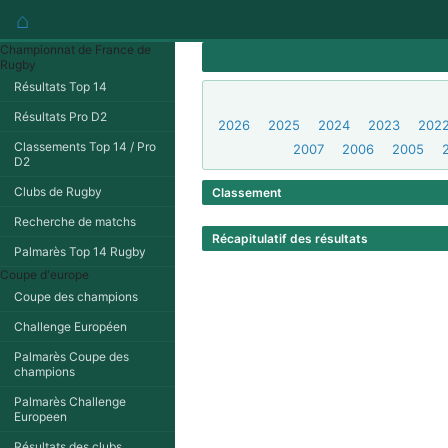
⌂
Championnat de France de
Rugby
Résultats Top 14
Résultats Pro D2
2026
2025
2024
2023
202
Classements Top 14 / Pro
2007
2006
2005
D2
Clubs de Rugby
Classement
Recherche de matchs
Récapitulatif des résultats
Palmarès Top 14 Rugby
Coupe d'europe
Coupe des champions
Challenge Européen
Palmarès Coupe des
champions
Palmarès Challenge
Europeen
Résultats des clubs