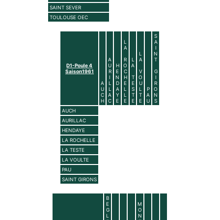
SAINT SEVER
TOULOUSE OEC
S
L
A
A
I
L
N
A
R
L
A
T
D1-Poule 4
U
H
O
A
Saison1961
R
E
C
V
G
I
N
H
T
O
I
A
L
D
E
E
U
R
U
L
A
L
S
L
P
O
C
A
Y
L
T
T
A
N
H
C
E
E
E
E
U
S
AUCH
AURILLAC
HENDAYE
LA ROCHELLE
LA TESTE
LA VOULTE
PAU
SAINT GIRONS
B
E
M
G
O
L
N