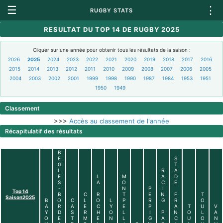
☰
⋮
RUGBY STATS
RESULTAT DU TOP 14 DE RUGBY 2025
Cliquer sur une année pour obtenir tous les résultats de la saison :
2026
2025
2024
2023
2022
2021
2020
2019
2018
2017
2016
2015
2014
2013
2012
2011
2010
2009
2008
2007
2006
2005
2004
2003
2002
2001
1999
1998
1990
1987
1984
1953
1951
1950
1949
Classement
>>>
Accès au classement de l'année
Récapitulatif des résultats
B
E
S
G
T
L
R
A
E
L
M
A
D
S
A
O
C
E
-
N
P
I
Top 14
B
C
R
T
E
N
F
T
Saison2025
B
O
C
L
O
L
P
R
G
R
O
A
R
A
E
C
Y
E
P
A
T
U
V
Y
D
S
R
H
O
L
I
P
N
O
L
A
O
E
T
M
E
N
L
G
A
C
U
O
N