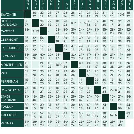
N
A
R
O
L
I
P
N
R
A
L
U
N
N
U
E
N
L
O
E
A
A
I
I
O
S
E
E
X
S
T
E
U
R
U
N
S
S
N
E
S
36-
33-
31-
37-
28-
28-
27-
21-
32-
21-
18-
38-
BAYONNE
12-8
32
12
18
7
14
27
22
19
15
13
10
32
BEGLES-
30-
34-
22-
10-
20-
66-
52-
46-
21-
32-
59-
9-6
19-6
BORDEAUX
27
29
18
21
22
12
34
26
17
24
28
33-
28-
30-
30-
24-
27-
31-
35-
28-
28-
32-
CASTRES
3-13
-
3
24
25
26
19
12
28
13
26
23
13
26-
32-
54-
33-
39-
18-
39-
31-
21-
55-
19-
18-
55-
CLERMONT
10
27
10
19
31
22
7
13
23
20
18
35
33
29-
32-
12-
20-
43-
47-
49-
38-
21-
35-
19-
22-
14-
LA ROCHELLE
28
22
12
15
22
18
25
15
26
18
15
19
23
38-
28-
40-
22-
53-
32-
27-
17-
34-
35-
27-
17-
36-
LYON OU
49
26
38
30
17
23
29
12
47
3
20
17
21
42-
21-
10-
22-
30-
19-
21-
38-
30-
11-
26-
MONTPELLIER
-
16-0
10
17
23
26
3
13
17
32
38
20
24
51-
22-
33-
20-
32-
29-
40-
23-
23-
30-
25-
14-
48-
PAU
29
26
26
14
18
15
38
6
33
16
21
22
24
16-
17-
20-
33-
21-
29-
7-
11-
28-
20-
13-
42-
32-
PERPIGNAN
11
29
20
3
13
26
26
10
24
18
22
35
13
24-
36-
20-
33-
16-
25-
25-
29-
30-
49-
17-
25-
RACING PARIS
22-6
24
31
27
20
17
25
27
47
23
24
21
30
STADE
31-
19-
21-
36-
22-
31-
29-
39-
24-
40-
10-
21-
34-
FRANCAIS
27
46
10
6
17
30
20
37
7
24
14
27
31
39-
27-
30-
31-
45-
21-
30-
56-
40-
36-
24-
16-
54-
TOULON
19
10
28
24
26
10
17
25
19
24
6
50
19
12-
52-
48-
35-
43-
27-
55-
35-
38-
63-
TOULOUSE
41-6
41-9
57-5
16
6
14
27
3
17
10
37
23
21
21-
29-
34-
19-
29-
30-
37-
26-
20-
24-
33-
29-
18-
VANNES
27
37
28
20
30
20
24
52
20
27
28
19
43