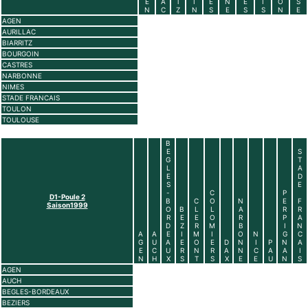
E
A
T
I
E
N
E
I
O
S
N
C
Z
N
S
E
S
S
N
E
AGEN
AURILLAC
BIARRITZ
BOURGOIN
CASTRES
NARBONNE
NIMES
STADE FRANCAIS
TOULON
TOULOUSE
B
E
S
G
T
L
A
E
D
S
E
-
C
P
D1-Poule 2
B
C
O
N
E
F
Saison1999
O
B
L
L
A
R
R
R
E
E
O
R
P
A
D
Z
R
M
B
I
N
A
A
E
I
M
I
O
N
G
C
G
U
A
E
O
E
D
N
I
P
N
A
E
C
U
R
N
R
A
N
C
A
A
I
N
H
X
S
T
S
X
E
E
U
N
S
AGEN
AUCH
BEGLES-BORDEAUX
BEZIERS