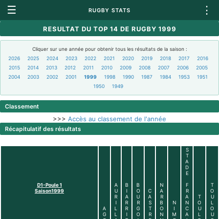
☰
⋮
RUGBY STATS
RESULTAT DU TOP 14 DE RUGBY 1999
Cliquer sur une année pour obtenir tous les résultats de la saison :
2026
2025
2024
2023
2022
2021
2020
2019
2018
2017
2016
2015
2014
2013
2012
2011
2010
2009
2008
2007
2006
2005
2004
2003
2002
2001
1999
1998
1990
1987
1984
1953
1951
1950
1949
Classement
>>>
Accès au classement de l'année
Récapitulatif des résultats
S
T
A
D
E
D1-Poule 1
A
B
B
N
F
T
Saison1999
U
I
O
C
A
R
O
R
A
U
A
R
A
T
U
I
R
R
S
B
N
N
O
L
A
L
R
G
T
O
I
C
U
O
G
L
I
O
R
N
M
A
L
U