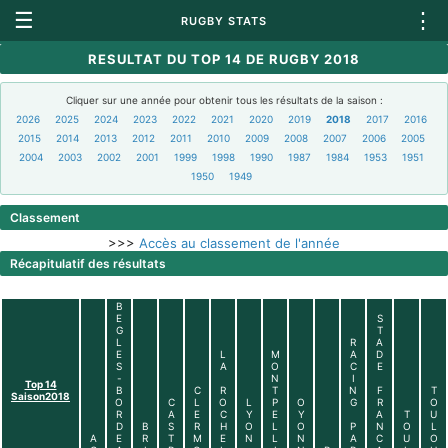
☰
⋮
RUGBY STATS
RESULTAT DU TOP 14 DE RUGBY 2018
Cliquer sur une année pour obtenir tous les résultats de la saison :
2026
2025
2024
2023
2022
2021
2020
2019
2018
2017
2016
2015
2014
2013
2012
2011
2010
2009
2008
2007
2006
2005
2004
2003
2002
2001
1999
1998
1990
1987
1984
1953
1951
1950
1949
Classement
>>>
Accès au classement de l'année
Récapitulatif des résultats
B
E
S
G
T
L
R
A
E
L
M
A
D
S
A
O
C
E
-
N
I
Top 14
B
C
R
T
N
F
T
Saison2018
O
C
L
O
L
P
O
G
R
O
R
A
E
C
Y
E
Y
A
T
U
D
B
S
R
H
O
L
O
P
N
O
L
A
E
R
T
M
E
N
L
N
A
C
U
O