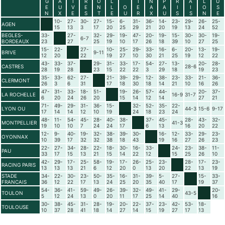
G
A
I
R
O
L
I
N
P
R
A
L
U
E
U
V
E
N
L
O
E
A
A
I
I
O
S
N
X
E
S
T
E
U
R
X
U
S
S
N
E
10-
27-
30-
27-
15-
6-
31-
36-
14-
23-
29-
26-
25-
AGEN
15
13
3
17
20
25
29
21
20
19
13
24
52
BEGLES-
33-
27-
32-
29-
19-
47-
20-
19-
15-
30-
30-
19-
6-7
BORDEAUX
23
27
25
19
10
17
26
18
39
10
27
25
15-
22-
27-
10-
25-
29-
33-
16-
6-
20-
13-
19-
BRIVE
9-11
12
20
22
19
27
10
30
21
25
19
12
22
43-
33-
37-
29-
31-
33-
17-
54-
27-
13-
20-
28-
CASTRES
28-6
28
19
28
23
15
22
22
3
29
18
19
23
35-
33-
62-
27-
21-
39-
29-
12-
38-
23-
33-
21-
36-
CLERMONT
26
3
6
31
17
18
30
18
14
21
10
16
26
47-
31-
33-
18-
51-
19-
26-
57-
44-
20-
37-
LA ROCHELLE
16-9
31-7
6
20
24
26
20
15
14
12
14
27
21
71-
49-
29-
31-
36-
15-
32-
52-
35-
22-
LYON OU
44-3
15-6
9-17
17
14
14
12
10
19
24
18
23
24
48-
11-
54-
45-
28-
40-
38-
37-
45-
28-
43-
32-
MONTPELLIER
41-3
19
10
10
7
24
24
17
6
13
16
20
22
12-
9-
40-
19-
32-
38-
39-
30-
16-
12-
33-
29-
23-
OYONNAX
10
39
17
32
32
38
18
43
19
16
27
26
23
22-
27-
34-
28-
22-
18-
30-
16-
33-
24-
23-
38-
11-
PAU
33
17
15
13
21
15
14
22
12
15
25
26
10
42-
29-
17-
25-
58-
19-
17-
26-
25-
23-
28-
17-
23-
RACING PARIS
13
13
13
21
6
12
20
0
13
20
22
13
19
STADE
34-
22-
30-
23-
50-
35-
16-
31-
39-
5-
27-
15-
33-
FRANCAIS
36
12
22
17
13
24
25
20
35
40
17
19
37
54-
36-
41-
59-
49-
26-
39-
32-
49-
41-
29-
20-
TOULON
43-5
5
12
24
13
0
20
11
17
25
14
40
16
30-
38-
45-
31-
28-
19-
20-
22-
37-
23-
42-
53-
18-
TOULOUSE
10
37
28
41
18
14
27
14
15
19
27
17
13