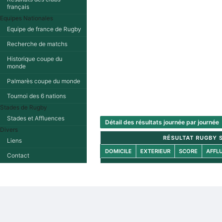
français
Equipes Nationales
Equipe de france de Rugby
Recherche de matchs
Historique coupe du
monde
Palmarès coupe du monde
Tournoi des 6 nations
Stades de Rugby
Stades et Affluences
Détail des résultats journée par journée
Divers
RÉSULTAT RUGBY S
Liens
DOMICILE
EXTERIEUR
SCORE
AFFL
Contact