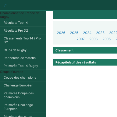
⌂
Championnat de France de
Rugby
Résultats Top 14
Résultats Pro D2
2026
2025
2024
2023
202
Classements Top 14 / Pro
2007
2006
2005
D2
Clubs de Rugby
Classement
Recherche de matchs
Récapitulatif des résultats
Palmarès Top 14 Rugby
Coupe d'europe
Coupe des champions
Challenge Européen
Palmarès Coupe des
champions
Palmarès Challenge
Europeen
Résultats des clubs