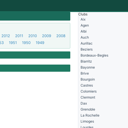
Clubs
Aix
Agen
Albi
2012
2011
2010
2009
2008
Auch
53
1951
1950
1949
Aurillac
Beziers
Bordeaux-Begles
Biarritz
Bayonne
Brive
Bourgoin
Castres
Colomiers
Clermont
Dax
Grenoble
La Rochelle
Limoges
Lourdes