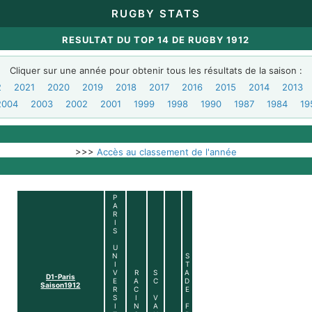
RUGBY STATS
RESULTAT DU TOP 14 DE RUGBY 1912
Cliquer sur une année pour obtenir tous les résultats de la saison :
2
2021
2020
2019
2018
2017
2016
2015
2014
2013
2004
2003
2002
2001
1999
1998
1990
1987
1984
19
>>>
Accès au classement de l'année
P
A
R
I
S
U
N
S
I
T
V
R
S
A
D1-Paris
E
A
C
D
Saison1912
R
C
E
S
I
V
I
N
A
F