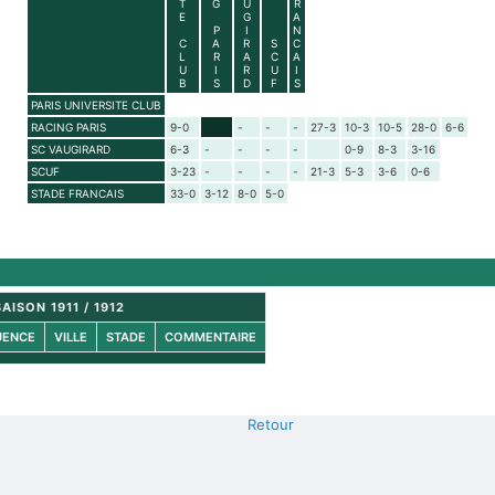
T
G
U
R
E
G
A
P
I
N
C
A
R
S
C
L
R
A
C
A
U
I
R
U
I
B
S
D
F
S
PARIS UNIVERSITE CLUB
RACING PARIS
9-0
-
-
-
27-3
10-3
10-5
28-0
6-6
SC VAUGIRARD
6-3
-
-
-
-
0-9
8-3
3-16
SCUF
3-23
-
-
-
-
21-3
5-3
3-6
0-6
STADE FRANCAIS
33-0
3-12
8-0
5-0
AISON 1911 / 1912
UENCE
VILLE
STADE
COMMENTAIRE
Retour