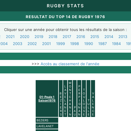
RUGBY STATS
RESULTAT DU TOP 14 DE RUGBY 1976
Cliquer sur une année pour obtenir tous les résultats de la saison :
2
2021
2020
2019
2018
2017
2016
2015
2014
2013
2004
2003
2002
2001
1999
1998
1990
1987
1984
19
>>>
Accès au classement de l'année
M
L
O
P
A
N
E
T
B
V
T
R
O
V
D1-Poule 1
E
E
C
P
U
A
Saison1976
Z
L
H
I
L
T
L
I
A
A
G
O
U
E
E
N
N
P
N
U
L
N
R
E
I
A
A
S
L
C
S
T
N
U
N
E
E
E
BEZIERS
LAVELANET