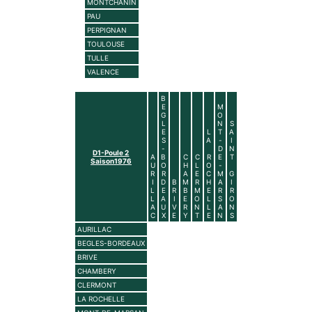
MONTCHANIN
PAU
PERPIGNAN
TOULOUSE
TULLE
VALENCE
B
E
M
G
O
L
N
S
E
L
T
A
S
A
-
I
-
D
N
D1-Poule 2
A
B
C
C
R
E
T
Saison1976
U
O
H
L
O
-
R
R
A
E
C
M
G
I
D
B
M
R
H
A
I
L
E
R
B
M
E
R
R
L
A
I
E
O
L
S
O
A
U
V
R
N
L
A
N
C
X
E
Y
T
E
N
S
AURILLAC
BEGLES-BORDEAUX
BRIVE
CHAMBERY
CLERMONT
LA ROCHELLE