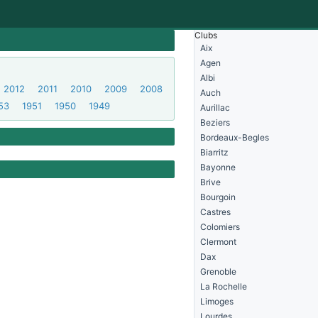
Clubs
Aix
Agen
Albi
2012
2011
2010
2009
2008
Auch
53
1951
1950
1949
Aurillac
Beziers
Bordeaux-Begles
Biarritz
Bayonne
Brive
Bourgoin
Castres
Colomiers
Clermont
Dax
Grenoble
La Rochelle
Limoges
Lourdes