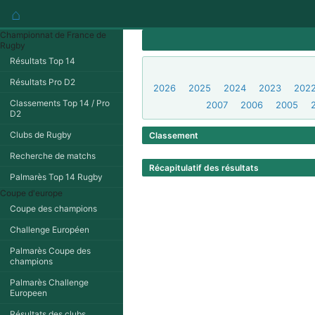
⌂
Championnat de France de
Rugby
Résultats Top 14
Résultats Pro D2
2026
2025
2024
2023
202
Classements Top 14 / Pro
2007
2006
2005
D2
Clubs de Rugby
Classement
Recherche de matchs
Récapitulatif des résultats
Palmarès Top 14 Rugby
Coupe d'europe
Coupe des champions
Challenge Européen
Palmarès Coupe des
champions
Palmarès Challenge
Europeen
Résultats des clubs