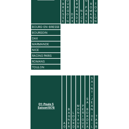
-
O
A
G
B
U
R
R
T
R
R
M
P
O
O
E
G
A
N
A
M
U
S
O
D
N
I
R
A
L
S
I
A
D
C
I
N
O
E
N
X
E
E
S
S
N
BOURG-EN-BRESSE
BOURGOIN
DAX
MARMANDE
NICE
RACING PARIS
ROMANS
TOULON
S
A
I
N
T
-
S
J
A
E
D1-Poule 5
M
P
A
Saison1976
B
O
E
B
N
A
L
N
R
O
-
G
O
T
I
R
D
T
N
U
A
G
D
E
A
A
E
R
U
U
E
-
R
G
R
D
B
E
A
L
B