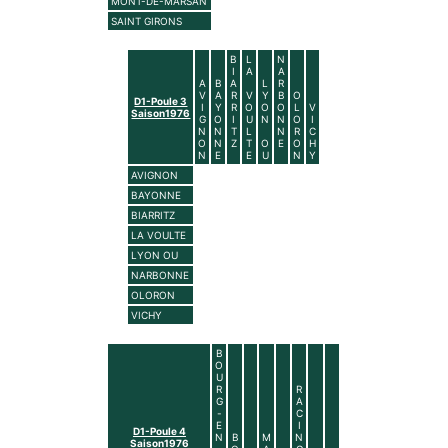
MONT-DE-MARSAN
SAINT GIRONS
B
L
N
I
A
A
A
B
A
L
R
V
A
R
V
Y
B
O
D1-Poule 3
I
Y
R
O
O
O
L
V
Saison1976
G
O
I
U
N
N
O
I
N
N
T
L
N
R
C
O
N
Z
T
O
E
O
H
N
E
E
U
N
Y
AVIGNON
BAYONNE
BIARRITZ
LA VOULTE
LYON OU
NARBONNE
OLORON
VICHY
B
O
U
R
R
G
A
-
C
E
I
D1-Poule 4
N
B
M
N
Saison1976