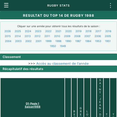
☰
⋮
RUGBY STATS
RESULTAT DU TOP 14 DE RUGBY 1988
Cliquer sur une année pour obtenir tous les résultats de la saison :
2026
2025
2024
2023
2022
2021
2020
2019
2018
2017
2016
2015
2014
2013
2012
2011
2010
2009
2008
2007
2006
2005
2004
2003
2002
2001
1999
1998
1990
1987
1984
1953
1951
1950
1949
Classement
>>>
Accès au classement de l'année
Récapitulatif des résultats
S
A
I
N
T
-
J
E
D1-Poule 1
A
Saison1988
G
N
B
R
L
-
E
E
O
D
T
T