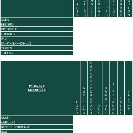
Z
N
U
E
A
O
A
I
O
R
-
R
U
G
E
B
D
P
L
B
L
E
R
L
E
A
U
E
O
N
S
E
S
U
Z
S
N
AGEN
BEZIERS
GRENOBLE
LOURDES
PAU
SAINT-JEAN-DE-LUZ
TARBES
TOULON
B
E
G
L
E
S
-
P
D1-Poule 2
A
B
G
E
Saison1988
U
O
R
R
V
R
R
A
P
A
I
D
U
I
T
L
A
L
E
L
G
U
E
U
L
A
D
H
N
L
N
C
A
U
A
E
A
L
C
H
C
X
X
T
N
E
E
AUCH
AURILLAC
BEGLES-BORDEAUX
DAX