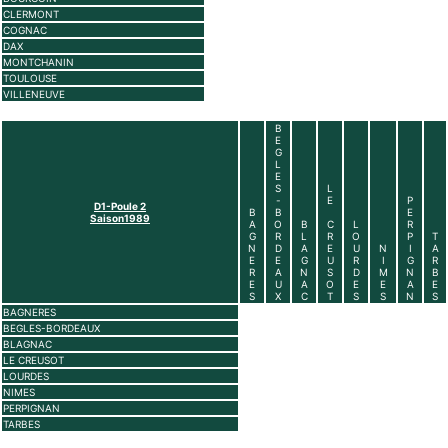
CLERMONT
COGNAC
DAX
MONTCHANIN
TOULOUSE
VILLENEUVE
B
E
G
L
E
S
L
-
E
P
D1-Poule 2
B
B
E
Saison1989
A
O
B
C
L
R
G
R
L
R
O
P
T
N
D
A
E
U
N
I
A
E
E
G
U
R
I
G
R
R
A
N
S
D
M
N
B
E
U
A
O
E
E
A
E
S
X
C
T
S
S
N
S
BAGNERES
BEGLES-BORDEAUX
BLAGNAC
LE CREUSOT
LOURDES
NIMES
PERPIGNAN
TARBES