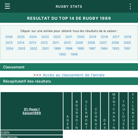
☰
⋮
RUGBY STATS
RESULTAT DU TOP 14 DE RUGBY 1989
Cliquer sur une année pour obtenir tous les résultats de la saison :
2026
2025
2024
2023
2022
2021
2020
2019
2018
2017
2016
2015
2014
2013
2012
2011
2010
2009
2008
2007
2006
2005
2004
2003
2002
2001
1999
1998
1990
1987
1984
1953
1951
1950
1949
Classement
>>>
Accès au classement de l'année
Récapitulatif des résultats
M
V
O
I
B
C
N
T
L
O
L
T
O
L
D1-Poule 1
U
E
C
C
U
E
Saison1989
R
R
O
H
L
N
A
G
M
G
A
O
E
G
O
O
N
D
N
U
U
E
I
N
A
A
I
S
V
N
N
T
C
X
N
E
E
AGEN
BOURGOIN