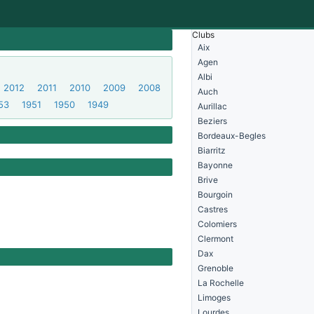
Clubs
Aix
Agen
Albi
2012
2011
2010
2009
2008
Auch
53
1951
1950
1949
Aurillac
Beziers
Bordeaux-Begles
Biarritz
Bayonne
Brive
Bourgoin
Castres
Colomiers
Clermont
Dax
Grenoble
La Rochelle
Limoges
Lourdes