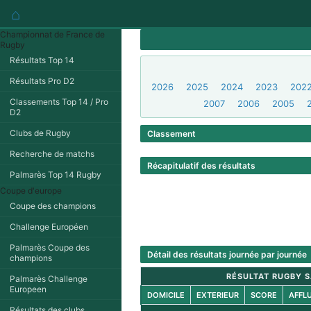
⌂
Championnat de France de
Rugby
Résultats Top 14
Résultats Pro D2
2026
2025
2024
2023
202
Classements Top 14 / Pro
2007
2006
2005
D2
Clubs de Rugby
Classement
Recherche de matchs
Récapitulatif des résultats
Palmarès Top 14 Rugby
Coupe d'europe
Coupe des champions
Challenge Européen
Palmarès Coupe des
Détail des résultats journée par journée
champions
RÉSULTAT RUGBY S
Palmarès Challenge
Europeen
DOMICILE
EXTERIEUR
SCORE
AFFL
Résultats des clubs