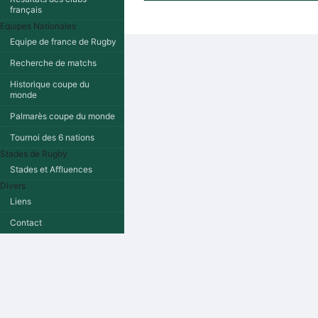
français
Equipes Nationales
Equipe de france de Rugby
Recherche de matchs
Historique coupe du
monde
Palmarès coupe du monde
Tournoi des 6 nations
Stades de Rugby
Stades et Affluences
Divers
Liens
Contact