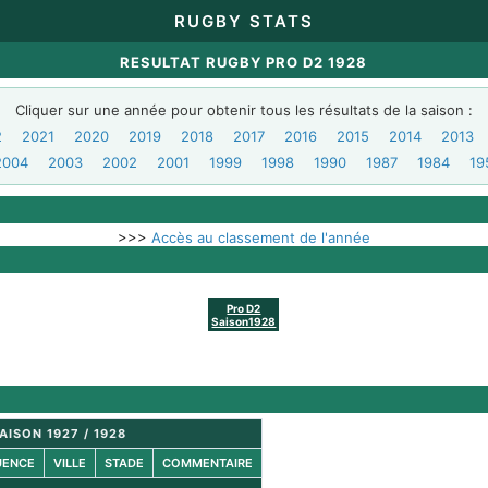
RUGBY STATS
RESULTAT RUGBY PRO D2 1928
Cliquer sur une année pour obtenir tous les résultats de la saison :
2
2021
2020
2019
2018
2017
2016
2015
2014
2013
2004
2003
2002
2001
1999
1998
1990
1987
1984
19
>>>
Accès au classement de l'année
Pro D2
Saison1928
AISON 1927 / 1928
UENCE
VILLE
STADE
COMMENTAIRE