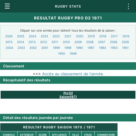
☰
⋮
RUGBY STATS
RESULTAT RUGBY PRO D2 1971
Cliquer sur une année pour obtenir tous les résultats de la saison :
2026
2025
2024
2023
2022
2021
2020
2019
2018
2017
2016
2015
2014
2013
2012
2011
2010
2009
2008
2007
2006
2005
2004
2003
2002
2001
1999
1998
1990
1987
1984
1953
1951
1950
1949
Classement
>>>
Accès au classement de l'année
Récapitulatif des résultats
Pro D2
Saison1971
Détail des résultats journée par journée
RÉSULTAT RUGBY SAISON 1970 / 1971
DOMICILE
EXTERIEUR
SCORE
AFFLUENCE
VILLE
STADE
COMMENTAIRE