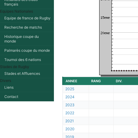
français
Equipes Nationales
Equipe de france de Rugby
Recherche de matchs
Historique coupe du
monde
Palmarès coupe du monde
Tournoi des 6 nations
Stades de Rugby
Stades et Affluences
Divers
ANNEE
RANG
DIV.
Liens
2025
Contact
2024
2023
2022
2021
2020
2019