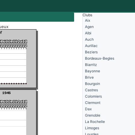
Clubs
Aix
gueux
Agen
Albi
Auch
Aurillac
Beziers
Bordeaux-Begles
Biarritz
Bayonne
Brive
Bourgoin
Castres
Colomiers
Clermont
Dax
Grenoble
La Rochelle
Limoges
Lourdes