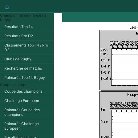
⌂
Championnat de France de
Rugby
Résultats Top 14
Les 
Résultats Pro D2
Classements Top 14 / Pro
D2
Clubs de Rugby
Recherche de matchs
Palmarès Top 14 Rugby
Coupe d'europe
Coupe des champions
Challenge Européen
Palmarès Coupe des
champions
Palmarès Challenge
Europeen
Résultats des clubs