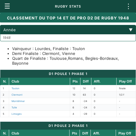
☰
⋮
RUGBY STATS
CLASSEMENT DU TOP 14 ET DE PRO D2 DE RUGBY 1948
Année
▼
1948
Vainqueur : Lourdes, Finaliste : Toulon
Demi Finaliste : Clermont, Vienne
Quart de Finaliste : Toulouse,Romans, Begles-Bordeaux,
Bayonne
D1 POULE 1 PHASE 1
N.
Club
Pts
Diff
Affl.
Play Off
1
Toulon
12
14
0
finale
2
Clermont
10
63
0
1/2 f
3
Montélimar
8
-24
0
-
4
Tulle
6
-24
0
-
5
Limoges
4
-29
0
-
D1 POULE 2 PHASE 1
N.
Club
Pts
Diff
Affl.
Play Off