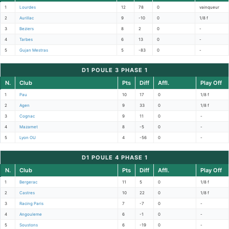
1
Lourdes
12
78
0
vainqueur
2
Aurillac
9
-10
0
1/8 f
3
Beziers
8
2
0
-
4
Tarbes
6
13
0
-
5
Gujan Mestras
5
-83
0
-
D1 POULE 3 PHASE 1
N.
Club
Pts
Diff
Affl.
Play Off
1
Pau
10
17
0
1/8 f
2
Agen
9
33
0
1/8 f
3
Cognac
9
11
0
-
4
Mazamet
8
-5
0
-
5
Lyon OU
4
-56
0
-
D1 POULE 4 PHASE 1
N.
Club
Pts
Diff
Affl.
Play Off
1
Bergerac
11
5
0
1/8 f
2
Castres
10
22
0
1/8 f
3
Racing Paris
7
-7
0
-
4
Angouleme
6
-1
0
-
5
Soustons
6
-19
0
-