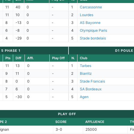
11
40
0
-
1
Carcassonne
11
10
0
-
2
Lourdes
8
-13
0
-
3
AS Bayonne
6
-8
0
-
4
Olympique Paris
4
-29
0
-
5
Stade bordelais
 5 PHASE 1
D1 POULE
Pts
Diff
Affl.
Play Off
N.
Club
11
13
0
-
1
Tarbes
9
11
0
-
2
Biarritz
8
0
0
-
3
Stade Francais
7
6
0
-
4
SA Bordeaux
5
-30
0
-
5
Agen
PLAY OFF
PE 2
SCORE
AFFLUENCE
T
ignan
3-0
25000
Fi