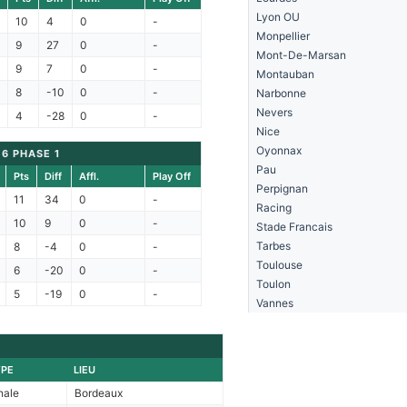
Lyon OU
10
4
0
-
Monpellier
9
27
0
-
Mont-De-Marsan
9
7
0
-
Montauban
8
-10
0
-
Narbonne
Nevers
4
-28
0
-
Nice
Oyonnax
 6 PHASE 1
Pau
Pts
Diff
Affl.
Play Off
Perpignan
11
34
0
-
Racing
10
9
0
-
Stade Francais
Tarbes
8
-4
0
-
Toulouse
6
-20
0
-
Toulon
5
-19
0
-
Vannes
YPE
LIEU
nale
Bordeaux