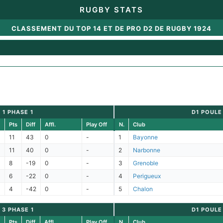
RUGBY STATS
CLASSEMENT DU TOP 14 ET DE PRO D2 DE RUGBY 1924
 1 PHASE 1
D1 POULE
Pts
Diff
Affl.
Play Off
N.
Club
11
43
0
-
1
Bayonne
11
40
0
-
2
Narbonne
8
-19
0
-
3
Grenoble
6
-22
0
-
4
Perigueux
4
-42
0
-
5
Chalon
 3 PHASE 1
D1 POULE
Pts
Diff
Affl.
Play Off
N.
Club