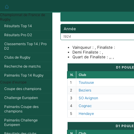
⌂
Championnat de France de
Rugby
Résultats Top 14
Année
Résultats Pro D2
1924
Classements Top 14 / Pro
Vainqueur : , Finaliste :
D2
Demi Finaliste : ,
Quart de Finaliste : ,, ,
Clubs de Rugby
Recherche de matchs
D1 POULE
N.
Club
Palmarès Top 14 Rugby
Coupe d'europe
1
Toulouse
Coupe des champions
2
Beziers
Challenge Européen
3
SO Avignon
4
Cognac
Palmarès Coupe des
champions
5
Hendaye
Palmarès Challenge
Europeen
D1 POULE
Résultats des clubs
N.
Club