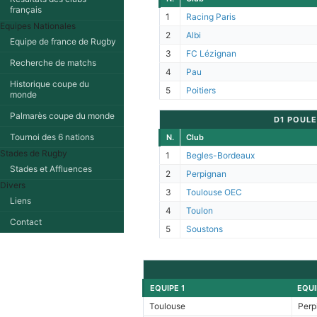
français
1
Racing Paris
Equipes Nationales
2
Albi
Equipe de france de Rugby
3
FC Lézignan
Recherche de matchs
4
Pau
Historique coupe du
5
Poitiers
monde
Palmarès coupe du monde
D1 POULE
Tournoi des 6 nations
N.
Club
Stades de Rugby
1
Begles-Bordeaux
Stades et Affluences
2
Perpignan
Divers
3
Toulouse OEC
Liens
4
Toulon
Contact
5
Soustons
EQUIPE 1
EQUI
Toulouse
Perp