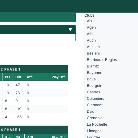
Clubs
Aix
Agen
▼
Albi
Auch
Aurillac
Beziers
Bordeaux-Begles
Biarritz
 2 PHASE 1
Bayonne
Pts
Diff
Affl.
Play Off
Brive
10
47
0
-
Bourgoin
Castres
10
28
0
-
Colomiers
8
9
0
-
Clermont
8
-19
0
-
Dax
4
-65
0
-
Grenoble
La Rochelle
 4 PHASE 1
Limoges
Lourdes
Pts
Diff
Affl.
Play Off