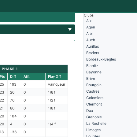
Clubs
Aix
Agen
▼
Albi
Auch
Aurillac
Beziers
Bordeaux-Begles
Biarritz
2 PHASE 1
Bayonne
Pts
Diff
Affl.
Play Off
Brive
25
193
0
vainqueur
Bourgoin
Castres
23
26
0
1/8 f
Colomiers
22
76
0
1/2 f
Clermont
21
86
0
1/8 f
Dax
20
104
0
Grenoble
La Rochelle
20
4
0
1/4 f
Limoges
18
-36
0
Lourdes