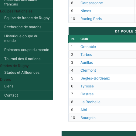
8
Carcassonne
français
9
Nimes
Equipes Nationales
Equipe de france de Rugby
10
Racing Paris
Recherche de matchs
D1 POULE 
Historique coupe du
N.
Club
monde
1
Grenoble
Palmarès coupe du monde
2
Tarbes
Tournoi des 6 nations
3
Aurillac
Stades de Rugby
4
Clermont
Stades et Affluences
5
Begles-Bordeaux
Divers
Liens
6
Tyrosse
7
Castres
Contact
8
La Rochelle
9
Albi
10
Bourgoin