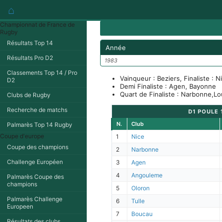
⌂
Championnat de France de
Rugby
Résultats Top 14
Année
Résultats Pro D2
1983
Classements Top 14 / Pro
Vainqueur : Beziers, Finaliste : N
D2
Demi Finaliste : Agen, Bayonne
Quart de Finaliste : Narbonne,L
Clubs de Rugby
Recherche de matchs
D1 POULE 
N.
Club
Palmarès Top 14 Rugby
Coupe d'europe
1
Nice
Coupe des champions
2
Narbonne
Challenge Européen
3
Agen
4
Angouleme
Palmarès Coupe des
champions
5
Oloron
Palmarès Challenge
6
Tulle
Europeen
7
Boucau
Résultats des clubs