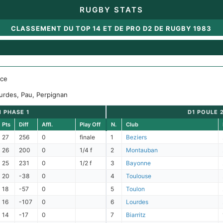
RUGBY STATS
CLASSEMENT DU TOP 14 ET DE PRO D2 DE RUGBY 1983
ice
ourdes, Pau, Perpignan
1 PHASE 1
D1 POULE 
Pts
Diff
Affl.
Play Off
N.
Club
27
256
0
finale
1
Beziers
26
200
0
1/4 f
2
Montauban
25
231
0
1/2 f
3
Bayonne
20
-38
0
4
Toulouse
18
-57
0
5
Toulon
16
-107
0
6
Lourdes
14
-17
0
7
Biarritz