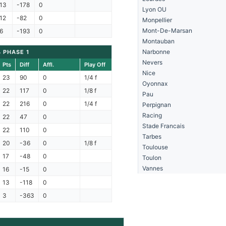
13
-178
0
Lyon OU
12
-82
0
Monpellier
Mont-De-Marsan
6
-193
0
Montauban
Narbonne
4 PHASE 1
Nevers
Pts
Diff
Affl.
Play Off
Nice
23
90
0
1/4 f
Oyonnax
22
117
0
1/8 f
Pau
22
216
0
1/4 f
Perpignan
Racing
22
47
0
Stade Francais
22
110
0
Tarbes
20
-36
0
1/8 f
Toulouse
17
-48
0
Toulon
Vannes
16
-15
0
13
-118
0
3
-363
0