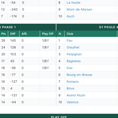
14
-54
0
8
La Voulte
13
-240
0
9
Mont-de-Marsan
7
-174
0
10
Auch
3 PHASE 1
D1 POULE 
Pts
Diff
Affl.
Play Off
N.
Club
26
145
0
1/8 f
1
Pau
24
138
0
1/8 f
2
Graulhet
20
103
0
3
Perpignan
17
45
0
1/8 f
4
Bagneres
18
-56
0
1/8 f
5
Dax
16
-77
0
6
Bourg-en-Bresse
16
-127
0
7
Romans
15
4
0
8
Brive
14
-131
0
9
Avenir Aturin
14
-44
0
10
Valence
PLAY OFF