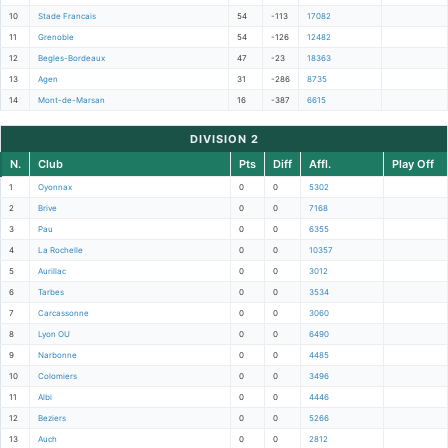
10
Stade Francais
54
-113
17082
11
Grenoble
54
-126
12482
12
Begles-Bordeaux
47
-23
18363
13
Agen
31
-286
8735
14
Mont-de-Marsan
16
-387
6615
DIVISION 2
N.
Club
Pts
Diff
Affl.
Play Off
1
Oyonnax
0
0
5302
2
Brive
0
0
7168
3
Pau
0
0
6355
4
La Rochelle
0
0
10357
5
Aurillac
0
0
3012
6
Tarbes
0
0
3534
7
Carcassonne
0
0
3060
8
Lyon OU
0
0
6490
9
Narbonne
0
0
4485
10
Colomiers
0
0
3496
11
Albi
0
0
4446
12
Beziers
0
0
5266
13
Auch
0
0
2812