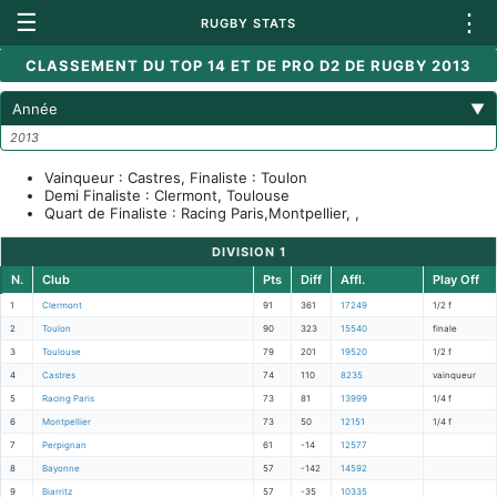
☰
⋮
RUGBY STATS
CLASSEMENT DU TOP 14 ET DE PRO D2 DE RUGBY 2013
Année
▼
2013
Vainqueur : Castres, Finaliste : Toulon
Demi Finaliste : Clermont, Toulouse
Quart de Finaliste : Racing Paris,Montpellier, ,
DIVISION 1
N.
Club
Pts
Diff
Affl.
Play Off
1
Clermont
91
361
17249
1/2 f
2
Toulon
90
323
15540
finale
3
Toulouse
79
201
19520
1/2 f
4
Castres
74
110
8235
vainqueur
5
Racing Paris
73
81
13999
1/4 f
6
Montpellier
73
50
12151
1/4 f
7
Perpignan
61
-14
12577
8
Bayonne
57
-142
14592
9
Biarritz
57
-35
10335