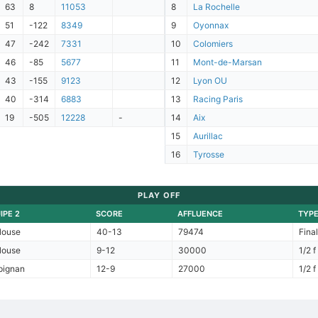
63
8
11053
8
La Rochelle
51
-122
8349
9
Oyonnax
47
-242
7331
10
Colomiers
46
-85
5677
11
Mont-de-Marsan
43
-155
9123
12
Lyon OU
40
-314
6883
13
Racing Paris
19
-505
12228
-
14
Aix
15
Aurillac
16
Tyrosse
PLAY OFF
IPE 2
SCORE
AFFLUENCE
TYP
louse
40-13
79474
Fina
louse
9-12
30000
1/2 f
pignan
12-9
27000
1/2 f