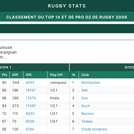
RUGBY STATS
CLASSEMENT DU TOP 14 ET DE PRO D2 DE RUGBY 2006
oulouse
Perpignan
n, ,
SION 1
DIVI
Pts
Diff
Affl.
Play Off
N.
Club
90
344
6293
vainqueur
1
Montauban
89
196
19157
1/2 f
2
Albi
88
286
17470
finale
3
Dax
84
273
11397
1/2 f
4
Auch
70
115
6930
1/4 f
5
Beziers
67
75
9109
1/4 f
6
Tarbes
66
126
6184
7
Stade bordelais