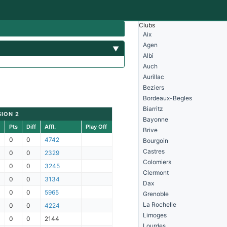
Clubs
Aix
Agen
▼
Albi
Auch
Aurillac
Beziers
Bordeaux-Begles
Biarritz
SION 2
Bayonne
Pts
Diff
Affl.
Play Off
Brive
0
0
4742
Bourgoin
Castres
0
0
2329
Colomiers
0
0
3245
Clermont
0
0
3134
Dax
0
0
5965
Grenoble
La Rochelle
0
0
4224
Limoges
0
0
2144
Lourdes