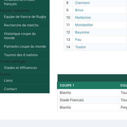
8
Clermont
français
9
Brive
Equipes Nationales
Equipe de france de Rugby
10
Narbonne
11
Montpellier
Recherche de matchs
12
Bayonne
Historique coupe du
monde
13
Pau
Palmarès coupe du monde
14
Toulon
Tournoi des 6 nations
Stades de Rugby
Stades et Affluences
Divers
Liens
EQUIPE 1
EQU
Contact
Biarritz
Tou
Stade Francais
Tou
Biarritz
Per