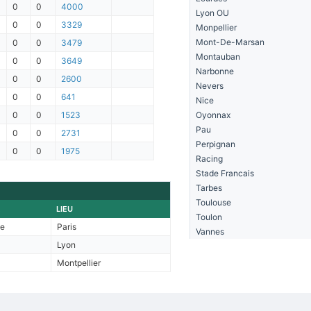
0
0
4000
Lyon OU
0
0
3329
Monpellier
Mont-De-Marsan
0
0
3479
Montauban
0
0
3649
Narbonne
0
0
2600
Nevers
0
0
641
Nice
0
0
1523
Oyonnax
Pau
0
0
2731
Perpignan
0
0
1975
Racing
Stade Francais
Tarbes
Toulouse
E
LIEU
Toulon
le
Paris
Vannes
Lyon
Montpellier