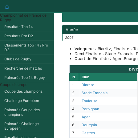
⌂
Championnat de France de
Rugby
Résultats Top 14
Année
Résultats Pro D2
2006
Classements Top 14 / Pro
Vainqueur : Biarritz, Finaliste : T
D2
Demi Finaliste : Stade Francais, 
Quart de Finaliste : Agen,Bourgoi
Clubs de Rugby
Recherche de matchs
DIVI
N.
Club
Palmarès Top 14 Rugby
Coupe d'europe
1
Biarritz
Coupe des champions
2
Stade Francais
Challenge Européen
3
Toulouse
4
Perpignan
Palmarès Coupe des
champions
5
Agen
Palmarès Challenge
6
Bourgoin
Europeen
7
Castres
Résultats des clubs