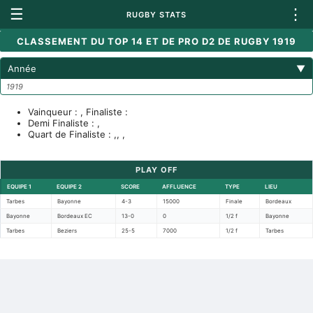
☰
⋮
RUGBY STATS
CLASSEMENT DU TOP 14 ET DE PRO D2 DE RUGBY 1919
Année
▼
1919
Vainqueur : , Finaliste :
Demi Finaliste : ,
Quart de Finaliste : ,, ,
PLAY OFF
EQUIPE 1
EQUIPE 2
SCORE
AFFLUENCE
TYPE
LIEU
Tarbes
Bayonne
4-3
15000
Finale
Bordeaux
Bayonne
Bordeaux EC
13-0
0
1/2 f
Bayonne
Tarbes
Beziers
25-5
7000
1/2 f
Tarbes