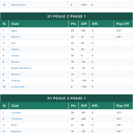
10
Avenir Aturin
2
-254
0
D1 POULE 2 PHASE 1
N.
Club
Pts
Diff
Affl.
Play Off
1
Agen
28
318
0
1/4 f
2
Biarritz
25
47
0
1/4 f
3
Dax
22
83
0
4
Hyères
20
30
0
5
Oloron
19
8
0
6
Boucau
19
-34
0
7
Begles-Bordeaux
14
-32
0
8
Romans
13
-77
0
9
Valence
12
-193
0
10
La Rochelle
8
-150
0
D1 POULE 3 PHASE 1
N.
Club
Pts
Diff
Affl.
Play Off
1
Lourdes
29
140
0
1/2 f
2
Clermont
28
249
0
1/2 f
3
Brive
21
85
0
1/8 f
4
Bayonne
18
-45
0
1/8 f