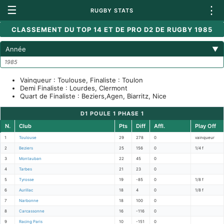
☰
⋮
RUGBY STATS
CLASSEMENT DU TOP 14 ET DE PRO D2 DE RUGBY 1985
Année
▼
1985
Vainqueur : Toulouse, Finaliste : Toulon
Demi Finaliste : Lourdes, Clermont
Quart de Finaliste : Beziers,Agen, Biarritz, Nice
D1 POULE 1 PHASE 1
N.
Club
Pts
Diff
Affl.
Play Off
1
Toulouse
29
278
0
vainqueur
2
Beziers
25
156
0
1/4 f
3
Montauban
22
45
0
4
Tarbes
21
23
0
5
Tyrosse
19
-85
0
1/8 f
6
Aurillac
18
4
0
1/8 f
7
Narbonne
18
100
0
8
Carcassonne
16
-116
0
9
Racing Paris
10
-151
0