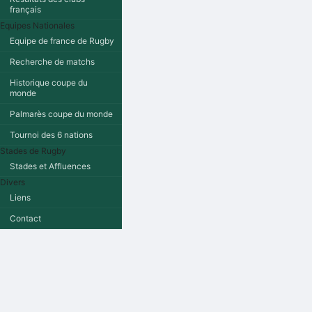
français
Equipes Nationales
Equipe de france de Rugby
Recherche de matchs
Historique coupe du
monde
Palmarès coupe du monde
Tournoi des 6 nations
Stades de Rugby
Stades et Affluences
Divers
Liens
Contact