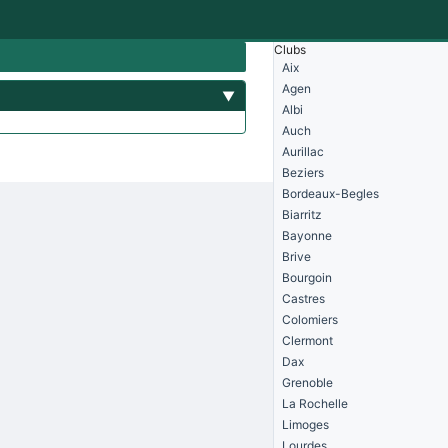
Clubs
Aix
Agen
▼
Albi
Auch
Aurillac
Beziers
Bordeaux-Begles
Biarritz
Bayonne
Brive
Bourgoin
Castres
Colomiers
Clermont
Dax
Grenoble
La Rochelle
Limoges
Lourdes