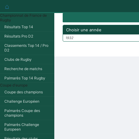
⌂
Championnat de France de
Rugby
Résultats Top 14
Choisir une année
Résultats Pro D2
1932
Classements Top 14 / Pro
D2
Clubs de Rugby
Recherche de matchs
Palmarès Top 14 Rugby
Coupe d'europe
Coupe des champions
Challenge Européen
Palmarès Coupe des
champions
Palmarès Challenge
Europeen
Résultats des clubs