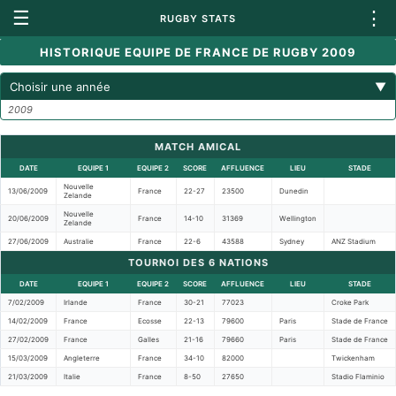
☰
⋮
RUGBY STATS
HISTORIQUE EQUIPE DE FRANCE DE RUGBY 2009
Choisir une année
▼
2009
MATCH AMICAL
DATE
EQUIPE 1
EQUIPE 2
SCORE
AFFLUENCE
LIEU
STADE
Nouvelle
13/06/2009
France
22-27
23500
Dunedin
Zelande
Nouvelle
20/06/2009
France
14-10
31369
Wellington
Zelande
27/06/2009
Australie
France
22-6
43588
Sydney
ANZ Stadium
TOURNOI DES 6 NATIONS
DATE
EQUIPE 1
EQUIPE 2
SCORE
AFFLUENCE
LIEU
STADE
7/02/2009
Irlande
France
30-21
77023
Croke Park
14/02/2009
France
Ecosse
22-13
79600
Paris
Stade de France
27/02/2009
France
Galles
21-16
79660
Paris
Stade de France
15/03/2009
Angleterre
France
34-10
82000
Twickenham
21/03/2009
Italie
France
8-50
27650
Stadio Flaminio