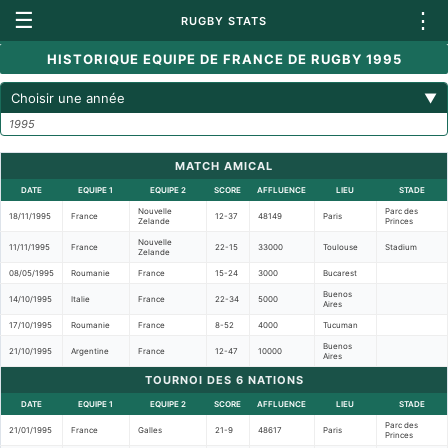
☰
⋮
RUGBY STATS
HISTORIQUE EQUIPE DE FRANCE DE RUGBY 1995
Choisir une année
▼
1995
MATCH AMICAL
DATE
EQUIPE 1
EQUIPE 2
SCORE
AFFLUENCE
LIEU
STADE
Nouvelle
Parc des
18/11/1995
France
12-37
48149
Paris
Zelande
Princes
Nouvelle
11/11/1995
France
22-15
33000
Toulouse
Stadium
Zelande
08/05/1995
Roumanie
France
15-24
3000
Bucarest
Buenos
14/10/1995
Italie
France
22-34
5000
Aires
17/10/1995
Roumanie
France
8-52
4000
Tucuman
Buenos
21/10/1995
Argentine
France
12-47
10000
Aires
TOURNOI DES 6 NATIONS
DATE
EQUIPE 1
EQUIPE 2
SCORE
AFFLUENCE
LIEU
STADE
Parc des
21/01/1995
France
Galles
21-9
48617
Paris
Princes