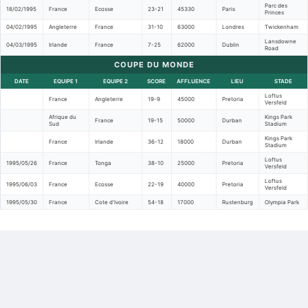
Parc des
18/02/1995
France
Ecosse
23-21
45330
Paris
Princes
04/02/1995
Angleterre
France
31-10
63000
Londres
Twickenham
Lansdowne
04/03/1995
Irlande
France
7-25
62000
Dublin
Road
COUPE DU MONDE
DATE
EQUIPE 1
EQUIPE 2
SCORE
AFFLUENCE
LIEU
STADE
Loftus
France
Angleterre
19-9
45000
Pretoria
Versfeld
Afrique du
Kings Park
France
19-15
50000
Durban
Sud
Stadium
Kings Park
France
Irlande
36-12
18000
Durban
Stadium
Loftus
1995/05/26
France
Tonga
38-10
25000
Pretoria
Versfeld
Loftus
1995/06/03
France
Ecosse
22-19
40000
Pretoria
Versfeld
1995/05/30
France
Cote d'Ivoire
54-18
17000
Rustenburg
Olympia Park