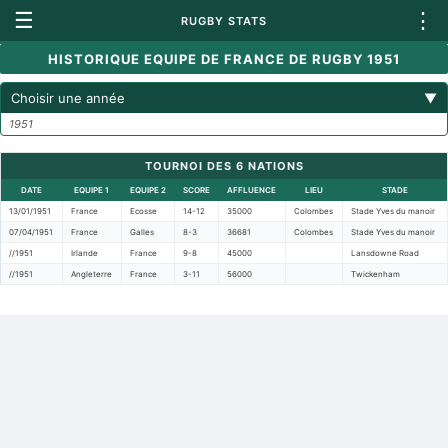
☰
⋮
RUGBY STATS
HISTORIQUE EQUIPE DE FRANCE DE RUGBY 1951
Choisir une année
▼
1951
TOURNOI DES 6 NATIONS
DATE
EQUIPE 1
EQUIPE 2
SCORE
AFFLUENCE
LIEU
STADE
13/01/1951
France
Ecosse
14-12
35000
Colombes
Stade Yves du manoir
07/04/1951
France
Galles
8-3
36681
Colombes
Stade Yves du manoir
//1951
Irlande
France
9-8
45000
Lansdowne Road
//1951
Angleterre
France
3-11
56000
Twickenham