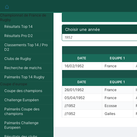
⌂
Championnat de France de
Rugby
Résultats Top 14
Choisir une année
Résultats Pro D2
1952
Classements Top 14 / Pro
D2
DATE
EQUIPE 1
Clubs de Rugby
16/02/1952
France
Recherche de matchs
Palmarès Top 14 Rugby
DATE
EQUIPE 1
Coupe d'europe
26/01/1952
France
Coupe des champions
05/04/1952
France
Challenge Européen
//1952
Ecosse
Palmarès Coupe des
champions
//1952
Galles
Palmarès Challenge
Europeen
Résultats des clubs