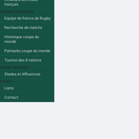
français
Equipes Nationales
Equipe de france de Rugby
Recherche de matchs
Historique coupe du
monde
Palmarès coupe du monde
Tournoi des 6 nations
Stades de Rugby
Stades et Affluences
Divers
Liens
Contact