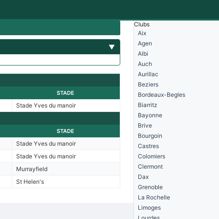
Clubs
Aix
Agen
▼
Albi
Auch
Aurillac
Beziers
STADE
Bordeaux-Begles
Biarritz
Stade Yves du manoir
Bayonne
Brive
STADE
Bourgoin
Stade Yves du manoir
Castres
Stade Yves du manoir
Colomiers
Clermont
Murrayfield
Dax
St Helen's
Grenoble
La Rochelle
Limoges
Lourdes