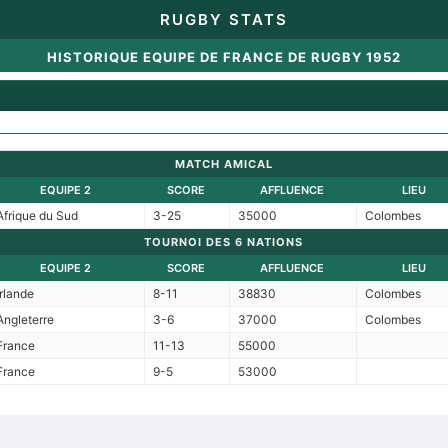
RUGBY STATS
HISTORIQUE EQUIPE DE FRANCE DE RUGBY 1952
MATCH AMICAL
EQUIPE 2
SCORE
AFFLUENCE
LIEU
Afrique du Sud
3-25
35000
Colombes
TOURNOI DES 6 NATIONS
EQUIPE 2
SCORE
AFFLUENCE
LIEU
Irlande
8-11
38830
Colombes
Angleterre
3-6
37000
Colombes
France
11-13
55000
France
9-5
53000