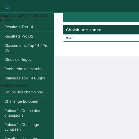
⌂
Championnat de France de
Rugby
Résultats Top 14
Choisir une année
Résultats Pro D2
1940
Classements Top 14 / Pro
D2
Clubs de Rugby
Recherche de matchs
Palmarès Top 14 Rugby
Coupe d'europe
Coupe des champions
Challenge Européen
Palmarès Coupe des
champions
Palmarès Challenge
Europeen
Résultats des clubs