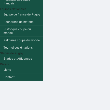
français
Equipes Nationales
Equipe de france de Rugby
Recherche de matchs
Historique coupe du
monde
Palmarès coupe du monde
Tournoi des 6 nations
Stades de Rugby
Stades et Affluences
Divers
Liens
Contact