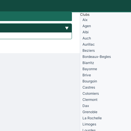
Clubs
Aix
Agen
▼
Albi
Auch
Aurillac
Beziers
Bordeaux-Begles
Biarritz
Bayonne
Brive
Bourgoin
Castres
Colomiers
Clermont
Dax
Grenoble
La Rochelle
Limoges
Lourdes