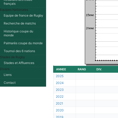
français
Equipes Nationales
Equipe de france de Rugby
Recherche de matchs
Historique coupe du
monde
Palmarès coupe du monde
Tournoi des 6 nations
Stades de Rugby
Stades et Affluences
Divers
ANNEE
RANG
DIV.
Liens
2025
Contact
2024
2023
2022
2021
2020
2019