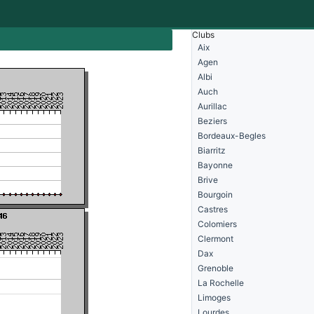
Clubs
Aix
s
Agen
Albi
Auch
Aurillac
Beziers
Bordeaux-Begles
Biarritz
Bayonne
Brive
Bourgoin
Castres
Colomiers
Clermont
Dax
Grenoble
La Rochelle
Limoges
Lourdes