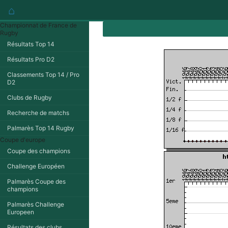
⌂
Championnat de France de
Rugby
Résultats Top 14
Résultats Pro D2
Classements Top 14 / Pro
D2
Clubs de Rugby
Recherche de matchs
Palmarès Top 14 Rugby
Coupe d'europe
Coupe des champions
Challenge Européen
Palmarès Coupe des
champions
Palmarès Challenge
Europeen
Résultats des clubs