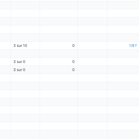
3 sur 10
0
1/8 f
3 sur 0
0
3 sur 0
0