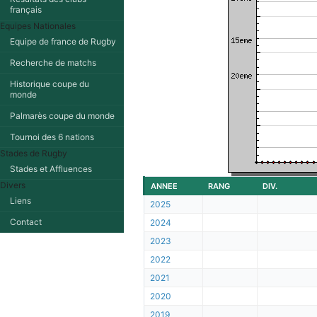
français
Equipes Nationales
Equipe de france de Rugby
Recherche de matchs
Historique coupe du
monde
Palmarès coupe du monde
Tournoi des 6 nations
Stades de Rugby
Stades et Affluences
Divers
ANNEE
RANG
DIV.
Liens
2025
Contact
2024
2023
2022
2021
2020
2019