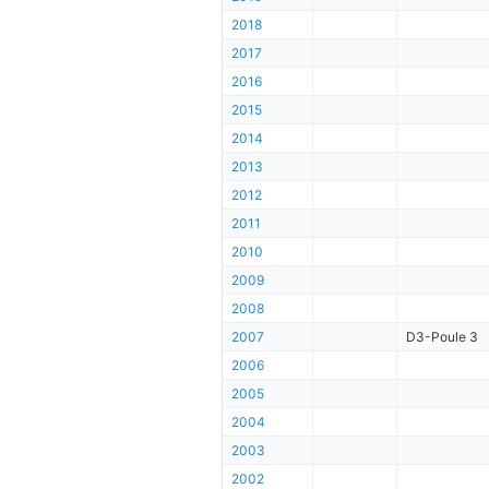
2018
2017
2016
2015
2014
2013
2012
2011
2010
2009
2008
2007
D3-Poule 3
2006
2005
2004
2003
2002