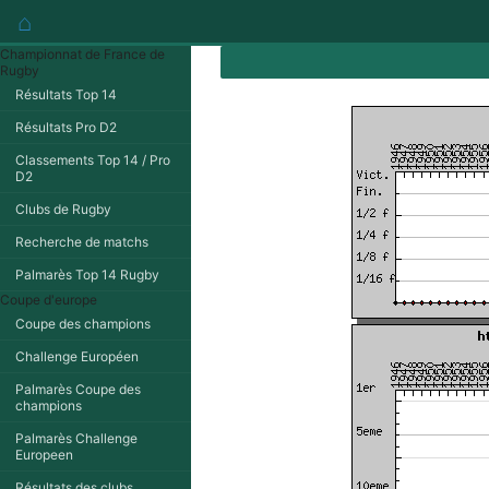
⌂
Championnat de France de
Rugby
Résultats Top 14
Résultats Pro D2
Classements Top 14 / Pro
D2
Clubs de Rugby
Recherche de matchs
Palmarès Top 14 Rugby
Coupe d'europe
Coupe des champions
Challenge Européen
Palmarès Coupe des
champions
Palmarès Challenge
Europeen
Résultats des clubs