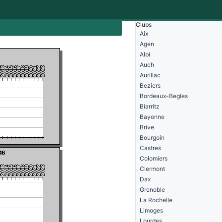
Clubs
Aix
n
Agen
Albi
Auch
Aurillac
Beziers
Bordeaux-Begles
Biarritz
Bayonne
Brive
Bourgoin
Castres
Colomiers
Clermont
Dax
Grenoble
La Rochelle
Limoges
Lourdes