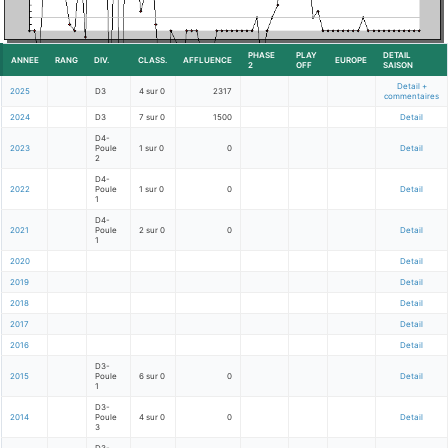
PHASE
PLAY
DETAIL
ANNEE
RANG
DIV.
CLASS.
AFFLUENCE
EUROPE
2
OFF
SAISON
Detail +
2025
D3
4 sur 0
2317
commentaires
2024
D3
7 sur 0
1500
Detail
D4-
2023
Poule
1 sur 0
0
Detail
2
D4-
2022
Poule
1 sur 0
0
Detail
1
D4-
2021
Poule
2 sur 0
0
Detail
1
2020
Detail
2019
Detail
2018
Detail
2017
Detail
2016
Detail
D3-
2015
Poule
6 sur 0
0
Detail
1
D3-
2014
Poule
4 sur 0
0
Detail
3