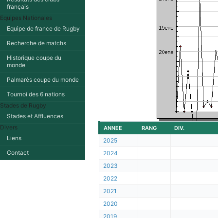
français
Equipes Nationales
Equipe de france de Rugby
Recherche de matchs
Historique coupe du
monde
Palmarès coupe du monde
Tournoi des 6 nations
Stades de Rugby
Stades et Affluences
Divers
ANNEE
RANG
DIV.
Liens
2025
Contact
2024
2023
2022
2021
2020
2019