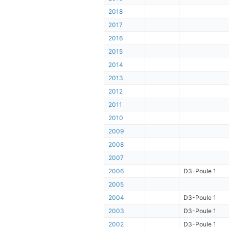
2018
2017
2016
2015
2014
2013
2012
2011
2010
2009
2008
2007
2006
D3-Poule 1
2005
2004
D3-Poule 1
2003
D3-Poule 1
2002
D3-Poule 1