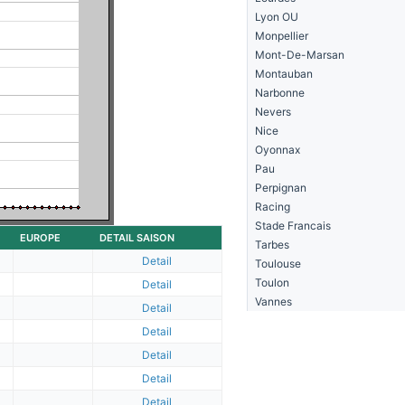
Lyon OU
Monpellier
Mont-De-Marsan
Montauban
Narbonne
Nevers
Nice
Oyonnax
Pau
Perpignan
Racing
Stade Francais
EUROPE
DETAIL SAISON
Tarbes
Detail
Toulouse
Toulon
Detail
Vannes
Detail
Detail
Detail
Detail
Detail