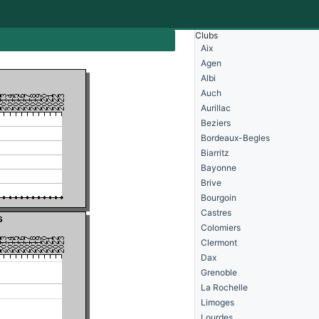
Clubs
Aix
Agen
Albi
Auch
Aurillac
Beziers
Bordeaux-Begles
Biarritz
Bayonne
Brive
Bourgoin
Castres
Colomiers
Clermont
Dax
Grenoble
La Rochelle
Limoges
Lourdes