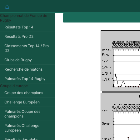
⌂
Championnat de France de
Rugby
Résultats Top 14
Résultats Pro D2
Classements Top 14 / Pro
D2
Clubs de Rugby
Recherche de matchs
Palmarès Top 14 Rugby
Coupe d'europe
Coupe des champions
Challenge Européen
Palmarès Coupe des
champions
Palmarès Challenge
Europeen
Résultats des clubs