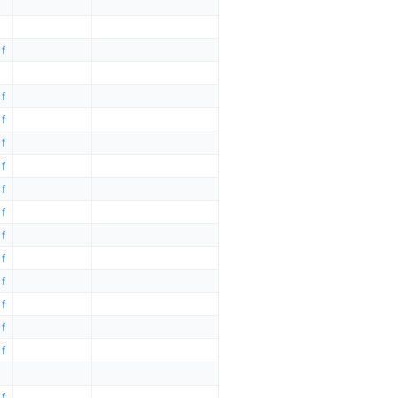
 f
 f
 f
 f
 f
 f
 f
 f
 f
 f
 f
 f
 f
 f