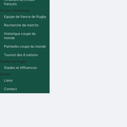
français
Equipes Nationales
Equipe de france de Rugby
Recherche de matchs
Historique coupe du
monde
Palmarès coupe du monde
Tournoi des 6 nations
Stades de Rugby
Stades et Affluences
Divers
Liens
Contact