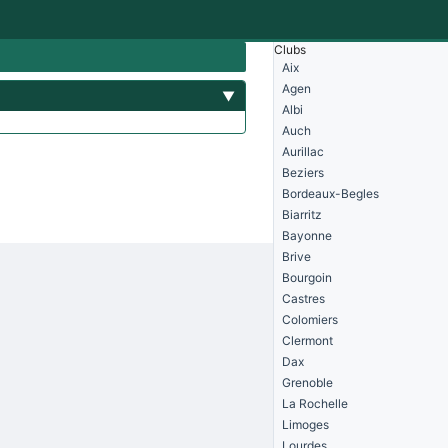
Clubs
Aix
Agen
▼
Albi
Auch
Aurillac
Beziers
Bordeaux-Begles
Biarritz
Bayonne
Brive
Bourgoin
Castres
Colomiers
Clermont
Dax
Grenoble
La Rochelle
Limoges
Lourdes