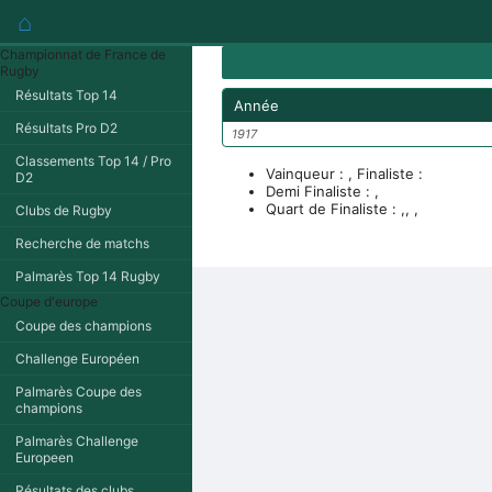
⌂
Championnat de France de
Rugby
Résultats Top 14
Année
Résultats Pro D2
1917
Classements Top 14 / Pro
Vainqueur : , Finaliste :
D2
Demi Finaliste : ,
Quart de Finaliste : ,, ,
Clubs de Rugby
Recherche de matchs
Palmarès Top 14 Rugby
Coupe d'europe
Coupe des champions
Challenge Européen
Palmarès Coupe des
champions
Palmarès Challenge
Europeen
Résultats des clubs