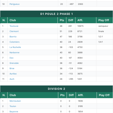
10
Perigueux
20
-497
2083
D1 POULE 2 PHASE 1
N.
Club
Pts
Diff
Affl.
Play Off
1
Toulouse
48
281
10675
vainqueur
2
Clermont
51
229
8721
finale
3
Biarritz
47
186
3798
1/2 f
4
Colomiers
40
24
2609
1/4 f
5
La Rochelle
38
-103
4750
6
Narbonne
40
60
3888
7
Dax
40
-87
4064
8
Grenoble
38
-51
4062
9
Brive
36
-124
5184
10
Aurillac
34
-113
3675
11
Auch
26
-295
1431
DIVISION 2
N.
Club
Pts
Diff
Affl.
Play Off
1
Montauban
0
0
1806
2
Toulon
0
0
3195
3
Bayonne
0
0
1854