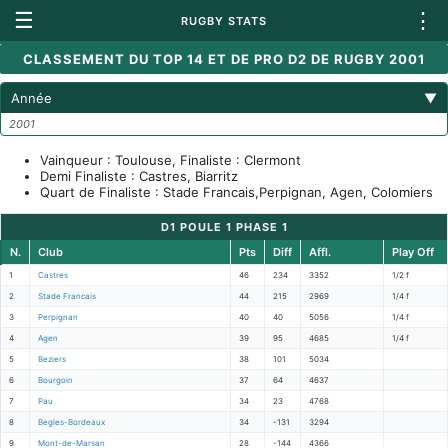
☰
⋮
RUGBY STATS
CLASSEMENT DU TOP 14 ET DE PRO D2 DE RUGBY 2001
Année
▼
2001
Vainqueur : Toulouse, Finaliste : Clermont
Demi Finaliste : Castres, Biarritz
Quart de Finaliste : Stade Francais,Perpignan, Agen, Colomiers
D1 POULE 1 PHASE 1
N.
Club
Pts
Diff
Affl.
Play Off
1
Castres
46
234
3352
1/2 f
2
Stade Francais
44
215
2969
1/4 f
3
Perpignan
40
40
5056
1/4 f
4
Agen
39
95
4685
1/4 f
5
Beziers
38
101
5034
6
Bourgoin
37
64
4637
7
Pau
34
23
4768
8
Begles-Bordeaux
34
-131
3294
9
Mont-de-Marsan
28
-144
4366