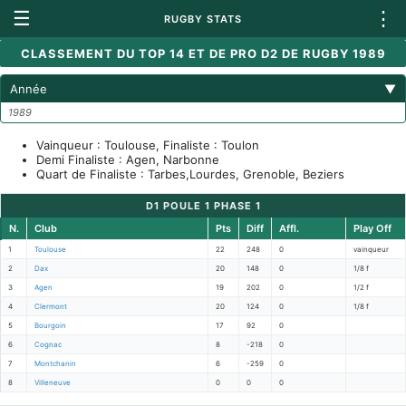
☰
⋮
RUGBY STATS
CLASSEMENT DU TOP 14 ET DE PRO D2 DE RUGBY 1989
Année
▼
1989
Vainqueur : Toulouse, Finaliste : Toulon
Demi Finaliste : Agen, Narbonne
Quart de Finaliste : Tarbes,Lourdes, Grenoble, Beziers
D1 POULE 1 PHASE 1
N.
Club
Pts
Diff
Affl.
Play Off
1
Toulouse
22
248
0
vainqueur
2
Dax
20
148
0
1/8 f
3
Agen
19
202
0
1/2 f
4
Clermont
20
124
0
1/8 f
5
Bourgoin
17
92
0
6
Cognac
8
-218
0
7
Montchanin
6
-259
0
8
Villeneuve
0
0
0