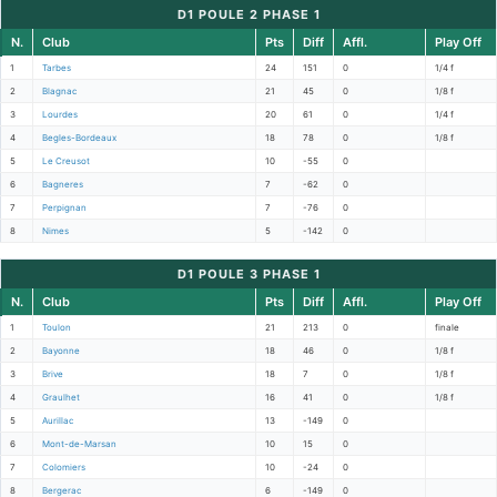
D1 POULE 2 PHASE 1
N.
Club
Pts
Diff
Affl.
Play Off
1
Tarbes
24
151
0
1/4 f
2
Blagnac
21
45
0
1/8 f
3
Lourdes
20
61
0
1/4 f
4
Begles-Bordeaux
18
78
0
1/8 f
5
Le Creusot
10
-55
0
6
Bagneres
7
-62
0
7
Perpignan
7
-76
0
8
Nimes
5
-142
0
D1 POULE 3 PHASE 1
N.
Club
Pts
Diff
Affl.
Play Off
1
Toulon
21
213
0
finale
2
Bayonne
18
46
0
1/8 f
3
Brive
18
7
0
1/8 f
4
Graulhet
16
41
0
1/8 f
5
Aurillac
13
-149
0
6
Mont-de-Marsan
10
15
0
7
Colomiers
10
-24
0
8
Bergerac
6
-149
0