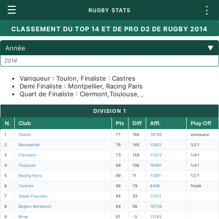
☰
⋮
RUGBY STATS
CLASSEMENT DU TOP 14 ET DE PRO D2 DE RUGBY 2014
Année
▼
2014
Vainqueur : Toulon, Finaliste : Castres
Demi Finaliste : Montpellier, Racing Paris
Quart de Finaliste : Clermont,Toulouse, ,
DIVISION 1
N.
Club
Pts
Diff
Affl.
Play Off
1
Toulon
77
194
18795
vainqueur
2
Montpellier
76
145
12601
1/2 f
3
Clermont
73
159
17072
1/4 f
4
Toulouse
69
106
16491
1/4 f
5
Racing Paris
69
11
11381
1/2 f
6
Castres
66
79
8446
finale
7
Stade Francais
65
33
17031
8
Begles-Bordeaux
64
56
19726
9
Brive
61
-3
11283