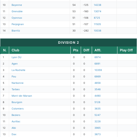
10
Bayonne
54
-125
14238
11
Grenoble
53
-160
13074
12
Oyonnax
51
-106
8725
13
Perpignan
51
-107
11505
14
Biarritz
30
-282
10038
DIVISION 2
N.
Club
Pts
Diff
Affl.
Play Off
1
Lyon OU
0
0
6974
2
Agen
0
0
6891
3
La Rochelle
0
0
10359
4
Pau
0
0
6869
5
Narbonne
0
0
4858
6
Tarbes
0
0
3548
7
Mont-de-Marsan
0
0
4490
8
Bourgoin
0
0
5128
9
Colomiers
0
0
3635
10
Beziers
0
0
5247
11
Aurillac
0
0
3228
12
Albi
0
0
3965
13
Dax
0
0
3873