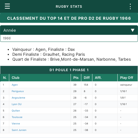
☰
⋮
RUGBY STATS
CLASSEMENT DU TOP 14 ET DE PRO D2 DE RUGBY 1966
Année
▼
1966
Vainqueur : Agen, Finaliste : Dax
Demi Finaliste : Graulhet, Racing Paris
Quart de Finaliste : Brive,Mont-de-Marsan, Narbonne, Tarbes
D1 POULE 1 PHASE 1
N.
Club
Pts
Diff
Affl.
Play Off
1
Agen
39
154
0
vainqueur
2
Perigueux
29
8
0
1/16 f
3
Angouleme
28
-6
0
1/8 f
4
Lyon OU
27
-17
0
1/16 f
5
Quillan
26
-33
0
-
6
Toulouse
25
-34
0
-
7
Vienne
25
-34
0
-
8
Saint Junien
25
-38
0
-