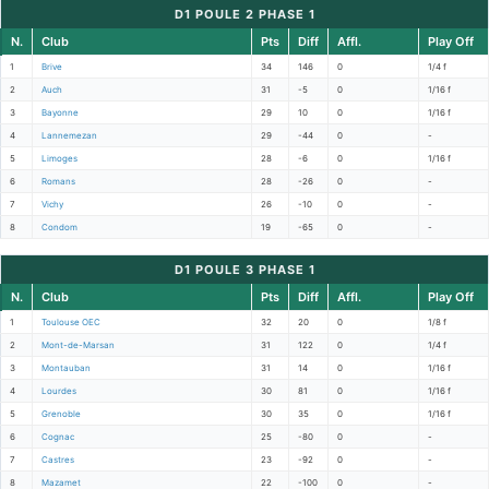
D1 POULE 2 PHASE 1
N.
Club
Pts
Diff
Affl.
Play Off
1
Brive
34
146
0
1/4 f
2
Auch
31
-5
0
1/16 f
3
Bayonne
29
10
0
1/16 f
4
Lannemezan
29
-44
0
-
5
Limoges
28
-6
0
1/16 f
6
Romans
28
-26
0
-
7
Vichy
26
-10
0
-
8
Condom
19
-65
0
-
D1 POULE 3 PHASE 1
N.
Club
Pts
Diff
Affl.
Play Off
1
Toulouse OEC
32
20
0
1/8 f
2
Mont-de-Marsan
31
122
0
1/4 f
3
Montauban
31
14
0
1/16 f
4
Lourdes
30
81
0
1/16 f
5
Grenoble
30
35
0
1/16 f
6
Cognac
25
-80
0
-
7
Castres
23
-92
0
-
8
Mazamet
22
-100
0
-