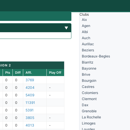
Clubs
Aix
Agen
▼
Albi
Auch
Aurillac
Beziers
Bordeaux-Begles
Biarritz
SION 2
Bayonne
Pts
Diff
Affl.
Play Off
Brive
0
0
3769
Bourgoin
Castres
0
0
4204
-
Colomiers
0
0
5409
-
Clermont
0
0
11391
Dax
0
0
5391
Grenoble
La Rochelle
0
0
3805
-
Limoges
0
0
4013
-
Lourdes