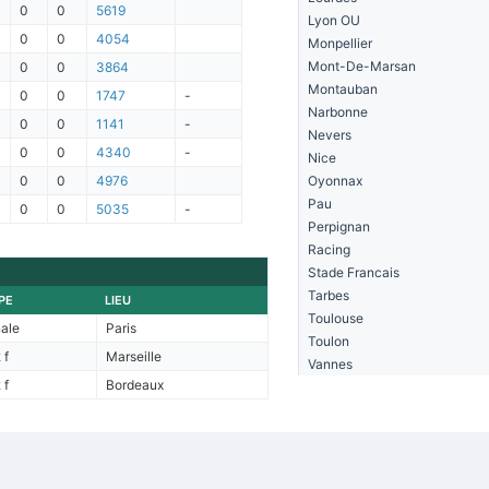
0
0
5619
Lyon OU
0
0
4054
Monpellier
Mont-De-Marsan
0
0
3864
Montauban
0
0
1747
-
Narbonne
0
0
1141
-
Nevers
0
0
4340
-
Nice
0
0
4976
Oyonnax
Pau
0
0
5035
-
Perpignan
Racing
Stade Francais
Tarbes
PE
LIEU
Toulouse
nale
Paris
Toulon
 f
Marseille
Vannes
 f
Bordeaux