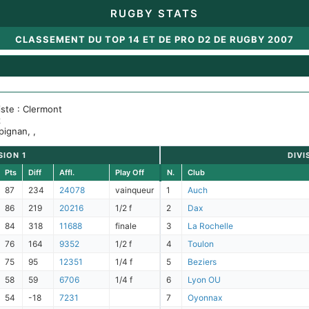
RUGBY STATS
CLASSEMENT DU TOP 14 ET DE PRO D2 DE RUGBY 2007
iste : Clermont
z
pignan, ,
SION 1
DIVI
Pts
Diff
Affl.
Play Off
N.
Club
87
234
24078
vainqueur
1
Auch
86
219
20216
1/2 f
2
Dax
84
318
11688
finale
3
La Rochelle
76
164
9352
1/2 f
4
Toulon
75
95
12351
1/4 f
5
Beziers
58
59
6706
1/4 f
6
Lyon OU
54
-18
7231
7
Oyonnax