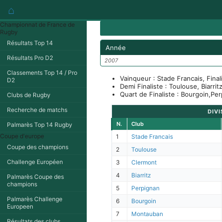
⌂
Championnat de France de
Rugby
Résultats Top 14
Année
Résultats Pro D2
2007
Classements Top 14 / Pro
Vainqueur : Stade Francais, Final
D2
Demi Finaliste : Toulouse, Biarrit
Quart de Finaliste : Bourgoin,Per
Clubs de Rugby
Recherche de matchs
DIVI
N.
Club
Palmarès Top 14 Rugby
Coupe d'europe
1
Stade Francais
Coupe des champions
2
Toulouse
Challenge Européen
3
Clermont
4
Biarritz
Palmarès Coupe des
champions
5
Perpignan
Palmarès Challenge
6
Bourgoin
Europeen
7
Montauban
Résultats des clubs