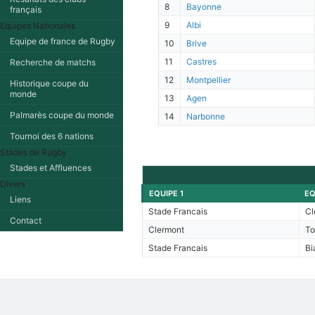
8
Bayonne
français
9
Albi
Equipes Nationales
Equipe de france de Rugby
10
Brive
11
Castres
Recherche de matchs
12
Montpellier
Historique coupe du
monde
13
Agen
Palmarès coupe du monde
14
Narbonne
Tournoi des 6 nations
Stades de Rugby
Stades et Affluences
Divers
EQUIPE 1
EQ
Liens
Stade Francais
Cl
Contact
Clermont
To
Stade Francais
Bi