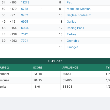
51
-195
11278
8
Pau
50
-179
6788
-
9
Mont-de-Marsan
50
-97
9762
10
Begles-Bordeaux
49
-45
6995
11
Gaillac
48
-154
6034
12
Racing Paris
44
-138
7512
13
Tarbes
39
-263
7704
14
Grenoble
15
Limoges
PLAY OFF
UIPE 2
SCORE
AFFLUENCE
TY
ermont
23-18
79654
Fi
ulouse
20-15
55405
1/2
arritz
18-6
33303
1/2