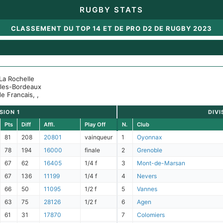
RUGBY STATS
CLASSEMENT DU TOP 14 ET DE PRO D2 DE RUGBY 2023
 La Rochelle
egles-Bordeaux
e Francais, ,
SION 1
DIVI
Pts
Diff
Affl.
Play Off
N.
Club
81
208
20801
vainqueur
1
Oyonnax
78
194
16000
finale
2
Grenoble
67
62
16405
1/4 f
3
Mont-de-Marsan
67
136
11199
1/4 f
4
Nevers
66
50
11095
1/2 f
5
Vannes
63
75
28126
1/2 f
6
Agen
61
31
17870
7
Colomiers