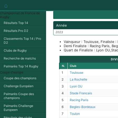
⌂
Championnat de France de
Rugby
Résultats Top 14
Année
Résultats Pro D2
2023
Classements Top 14 / Pro
Vainqueur : Toulouse, Finaliste :
D2
Demi Finaliste : Racing Paris, B
Quart de Finaliste : Lyon OU,Stad
Clubs de Rugby
Recherche de matchs
DIVI
N.
Club
Palmarès Top 14 Rugby
Coupe d'europe
1
Toulouse
Coupe des champions
2
La Rochelle
Challenge Européen
3
Lyon OU
4
Stade Francais
Palmarès Coupe des
champions
5
Racing Paris
Palmarès Challenge
6
Begles-Bordeaux
Europeen
7
Toulon
Résultats des clubs