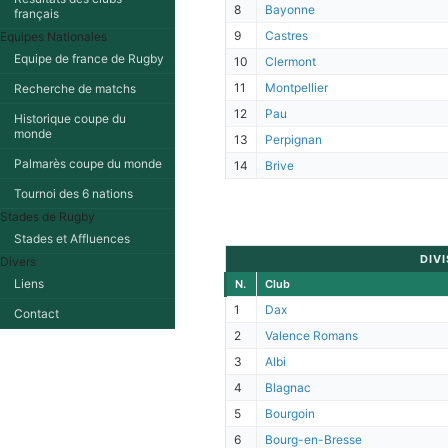
8
Bayonne
français
9
Castres
Equipes Nationales
Equipe de france de Rugby
10
Clermont
11
Montpellier
Recherche de matchs
12
Pau
Historique coupe du
monde
13
Perpignan
Palmarès coupe du monde
14
Brive
Tournoi des 6 nations
Stades de Rugby
Stades et Affluences
DIVI
Divers
Liens
N.
Club
1
Dax
Contact
2
Valence Romans
3
Albi
4
Blagnac
5
Bourgoin
6
Bourg-en-Bresse