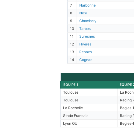
7
Narbonne
8
Nice
9
Chambery
10
Tarbes
11
Suresnes
12
Hyères
13
Rennes
14
Cognac
EQUIPE 1
EQUIPE 
Toulouse
La Roch
Toulouse
Racing P
La Rochelle
Begles-
Stade Francais
Racing P
Lyon OU
Begles-